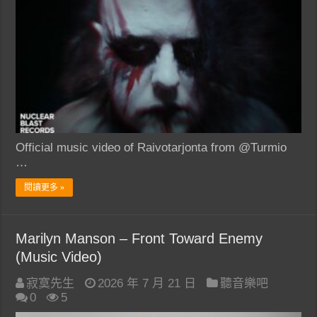
Official music video of Raivotarjonta from @Turmio
…
閱讀更多 »
Marilyn Manson – Front Toward Enemy
(Music Video)
寂寞先生
2026 年 7 月 21 日
聽音樂吧
0
5