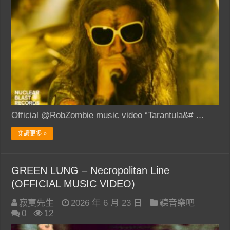
Official @RobZombie music video “Tarantula&# …
閱讀更多 »
GREEN LUNG – Necropolitan Line
(OFFICIAL MUSIC VIDEO)
寂寞先生
2026 年 6 月 23 日
聽音樂吧
0
12