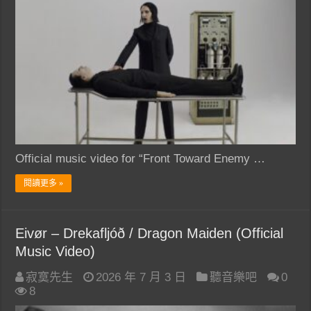
Official music video for “Front Toward Enemy …
閱讀更多 »
Eivør – Drekafljóð / Dragon Maiden (Official
Music Video)
寂寞先生
2026 年 7 月 3 日
聽音樂吧
0
8