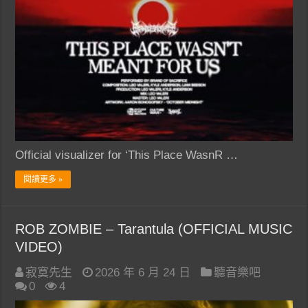
Official visualizer for ‘This Place WasnR …
閱讀更多 »
ROB ZOMBIE – Tarantula (OFFICIAL MUSIC
VIDEO)
寂寞先生
2026 年 6 月 24 日
聽音樂吧
0
4