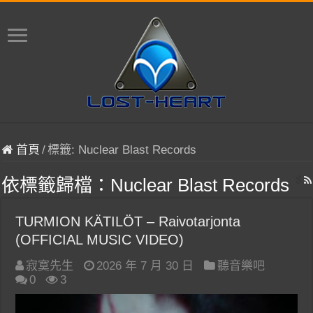
首頁
/
標籤:
Nuclear Blast Records
依標籤歸檔：
Nuclear Blast Records
TURMION KÄTILÖT – Raivotarjonta
(OFFICIAL MUSIC VIDEO)
寂寞先生
2026 年 7 月 30 日
聽音樂吧
0
3