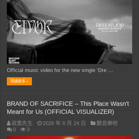
Official music video for the new single ‘Dre …
閱讀更多 »
BRAND OF SACRIFICE – This Place Wasn’t
Meant for Us (OFFICIAL VISUALIZER)
寂寞先生
2026 年 6 月 24 日
聽音樂吧
0
3