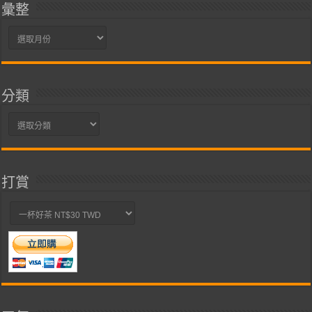
彙整
彙
整
分類
分
類
打賞