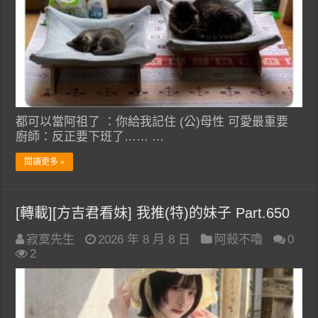
都可以當阿祖了 ：你給我記住 (公)母性 可愛最重要
廚師：反正要下班了…… …
閱讀更多 »
[轉載][方吉君看妹] 我推(特)的妹子 Part.650
寂寞先生
2026 年 8 月 8 日
阿殺不嚕
0
2