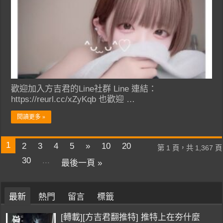
歡迎加入方吉君的Line社群 Line 連結：
https://reurl.cc/xZyKqb 也歡迎 …
閱讀更多 »
1
2
3
4
5
»
10
20
第 1 頁，共 1,367 頁
30
...
最後一頁 »
最新
熱門
留言
標籤
[轉載][方吉君翻推特] 推特上在夯什麼