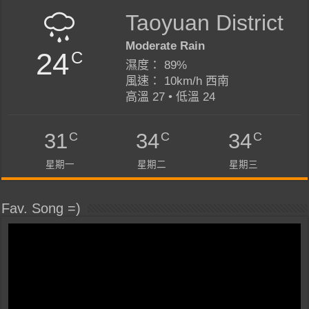
Taoyuan District
Moderate Rain
24
C
濕度： 89%
風速： 10km/h 西南
高溫 27 • 低溫 24
C
C
C
31
34
34
星期一
星期二
星期三
Fav. Song =)