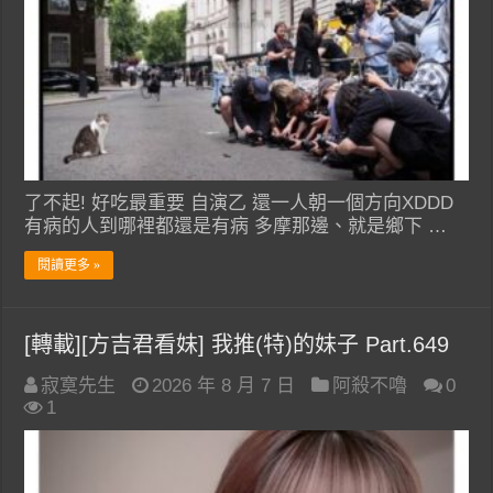
了不起! 好吃最重要 自演乙 還一人朝一個方向XDDD
有病的人到哪裡都還是有病 多摩那邊、就是鄉下 …
閱讀更多 »
[轉載][方吉君看妹] 我推(特)的妹子 Part.649
寂寞先生
2026 年 8 月 7 日
阿殺不嚕
0
1