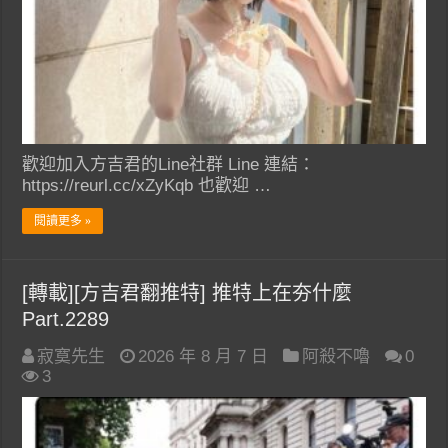
歡迎加入方吉君的Line社群 Line 連結：
https://reurl.cc/xZyKqb 也歡迎 …
閱讀更多 »
[轉載][方吉君翻推特] 推特上在夯什麼
Part.2289
寂寞先生
2026 年 8 月 7 日
阿殺不嚕
0
3