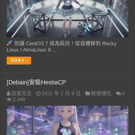
別讓 CentOS 7 成為孤兒！從容遷移到 Rocky
Linux / AlmaLinux 8 …
閱讀更多 »
[Debain]安裝HestiaCP
寂寞先生
2021 年 1 月 8 日
軟硬通吃
0
2,449