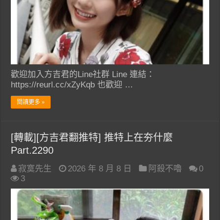
歡迎加入方吉君的Line社群 Line 連結：
https://reurl.cc/xZyKqb 也歡迎 …
閱讀更多 »
[轉載][方吉君翻推特] 推特上在夯什麼
Part.2290
寂寞先生
2026 年 8 月 8 日
阿殺不嚕
0
3