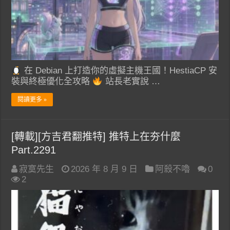
在 Debian 上打造你的虛擬主機王國！HestiaCP 安
裝與終極優化全攻略
站長老實說 …
閱讀更多 »
[轉載][方吉君翻推特] 推特上在夯什麼
Part.2291
寂寞先生
2026 年 8 月 9 日
阿殺不嚕
0
2