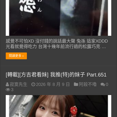
感覺不可怕XD 沒付錢的說話最大聲 兔孫 這家XDDD
光看就覺得吃力 台灣十幾年前流行過的松露巧克 …
閱讀更多 »
[轉載][方吉君看妹] 我推(特)的妹子 Part.651
寂寞先生
2026 年 8 月 9 日
阿殺不嚕
0
3