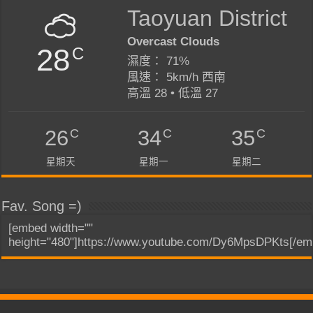
Taoyuan District
Overcast Clouds
28
C
濕度： 71%
風速： 5km/h 西南
高溫 28 • 低溫 27
C
C
C
26
34
35
星期天
星期一
星期二
Fav. Song =)
[embed width=""
height="480"]https://www.youtube.com/Dy6MpsDPKts[/em