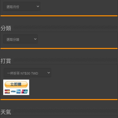
彙
整
分類
分
類
打賞
天氣