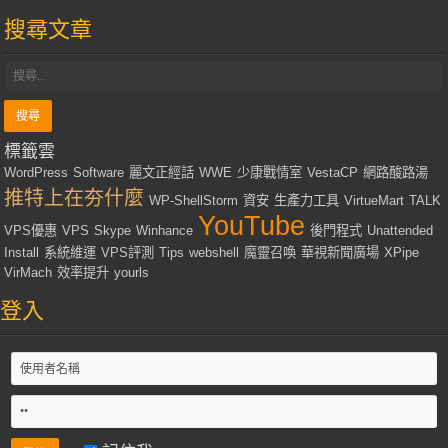
搜尋文章
標籤雲
WordPress
Software
麗文正經話
WWE
少康戰情室
VestaCP
網路酸路湯
推特上在夯什麼
WP-ShellStorm
資安
生產力工具
VirtueMart
TALK
YouTube
VPS優惠
VPS
Skype
Winhance
後門程式
Unattended
Install
系統維運
VPS評測
Tips
webshell
魔靈召喚
華視新聞廣場
XPipe
VirMach
效率提升
yourls
登入