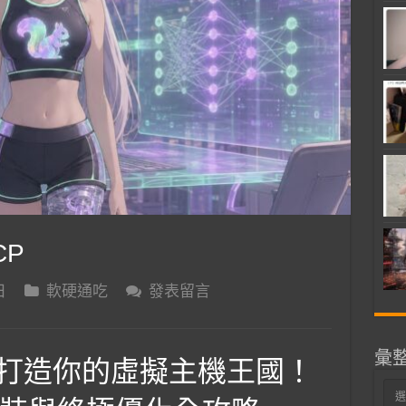
CP
日
軟硬通吃
發表留言
彙
n 上打造你的虛擬主機王國！
彙