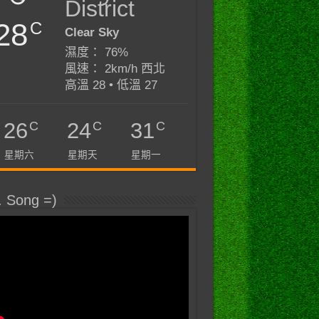
District
28
C
Clear Sky
濕度： 76%
風速： 2km/h 西北
高溫 28 • 低溫 27
C
C
C
26
24
31
星期六
星期天
星期一
. Song =)