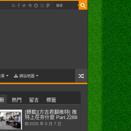
歌單
網站地圖
新
熱門
留言
標籤
[轉載][方吉君翻推特] 推
特上在夯什麼 Part.2289
2026 年 8 月 7 日