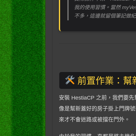
我的使用習慣。當然 myVes
不多，這邊就留個筆記做
前置作業：幫
安裝 HestiaCP 之前，我
像是幫新蓋好的房子掛上門牌號
來才不會迷路或被擋在門外。