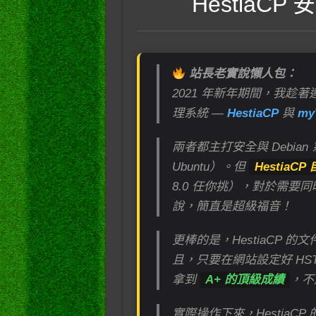
HestiaC
站長老實說懶人包：
2021 年新年期間，我趁著
理系統 —
HestiaCP
與
my
兩者都主打安全與 Debian 
Ubuntu）。但
HestiaC
8.0 任你挑），對於需要
說，簡直是超級福音！
更棒的是，HestiaCP 的
且，只要在網站設定好 HSTS
拿到
A+ 的頂級成績
，不
實際操作下來，Hestia