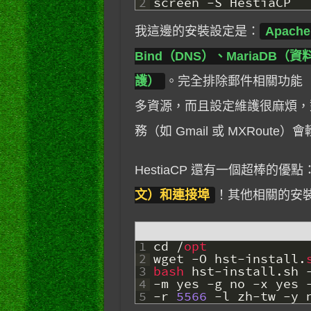
2
screen
-
S
HestiaCP
我這邊的安裝設定是：
Apach
Bind（DNS）、MariaDB（資
護）
。完全排除郵件相關功能（E
多資源，而且設定維護很麻煩，
務（如 Gmail 或 MXRoute
HestiaCP 還有一個超棒的優點
文）和連接埠
！其他相關的安
1
cd
/
opt
2
wget
-
O
hst
-
install
.
3
bash 
hst
-
install
.
sh
4
-
m
yes
-
g
no
-
x
yes
5
-
r
5566
-
l
zh
-
tw
-
y