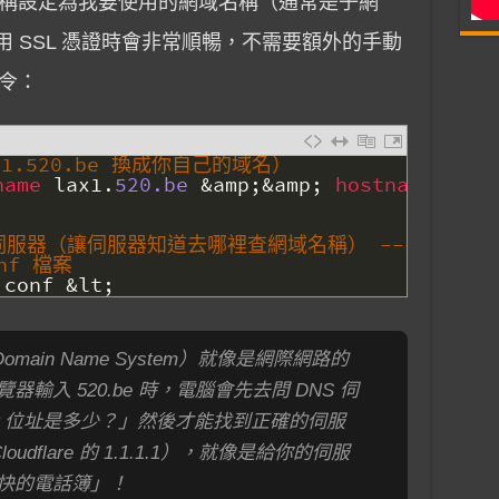
稱設定為我要使用的網域名稱（通常是子網
在套用 SSL 憑證時會非常順暢，不需要額外的手動
令：
1.520.be 換成你自己的域名）
name 
lax1
.
520.be
&
amp
;
&
amp
;
hostname 
lax1
解析伺服器（讓伺服器知道去哪裡查網域名稱） -----
onf 檔案
.
conf
&
lt
;
omain Name System）就像是網際網路的
輸入 520.be 時，電腦會先去問 DNS 伺
P 位址是多少？」然後才能找到正確的伺服
udflare 的 1.1.1.1），就像是給你的伺服
快的電話簿」！