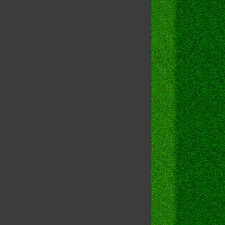
\
yes
\