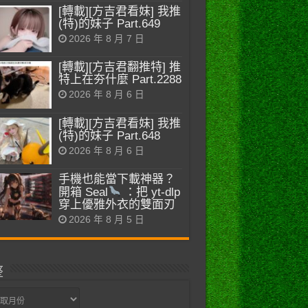
[轉載][方吉君看妹] 我推
(特)的妹子 Part.649
2026 年 8 月 7 日
[轉載][方吉君翻推特] 推
特上在夯什麼 Part.2288
2026 年 8 月 6 日
[轉載][方吉君看妹] 我推
(特)的妹子 Part.648
2026 年 8 月 6 日
手機也能當下載神器？
開箱 Seal
：把 yt-dlp
穿上優雅外衣的雙面刃
2026 年 8 月 5 日
整