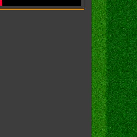
.
520.be