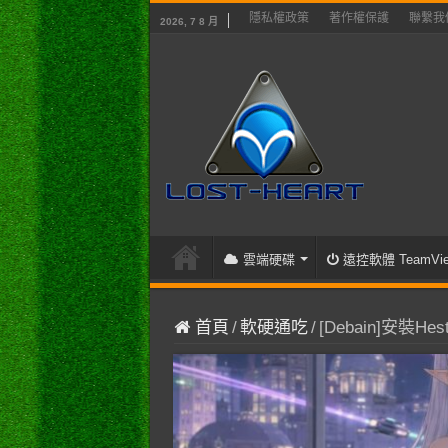
隱私權政策
著作權保護
聯繫我
2026, 7 8 月
雲端硬碟
遠控軟體 TeamVie
首頁
/
軟硬通吃
/
[Debain]安裝Hes