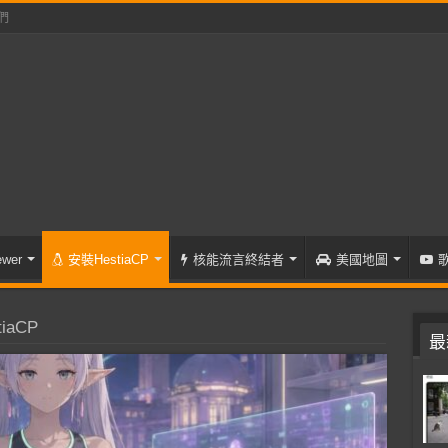
們
wer
安裝HestiaCP
核能流言終結者
美國地圖
tiaCP
最