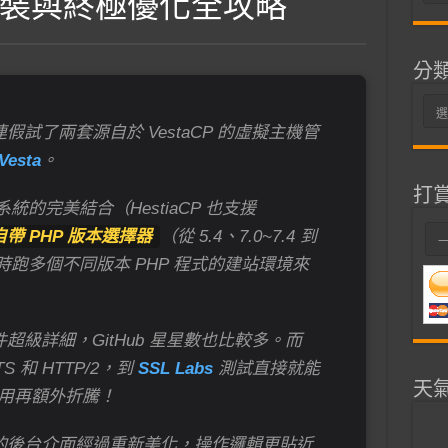
P 安裝與終極優化全攻略
整
分
分
連假試了兩套源自於 VestaCP 的虛擬主機管
類
Vesta
。
打
系統的完美結合（HestiaCP 也支援
P 自帶 PHP 版本選擇器
（從 5.4、7.0~7.4 到
同時跑多個不同版本 PHP 程式的建站環境來
文件超級詳細，GitHub 星星數也比較多。而
 和 HTTP/2，到
SSL Labs
測試直接就能
天
用再額外折騰！
CP 的後台介面經過重新美化，操作邏輯更貼近