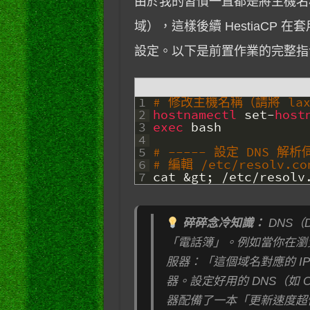
由於我的習慣一直都是將主機名
域），這樣後續 HestiaCP 
設定。以下是前置作業的完整指
1
# 修改主機名稱（請將 lax
2
hostnamectl 
set
-
host
3
exec 
bash
4
5
# ----- 設定 DNS 
6
# 編輯 /etc/resolv.c
7
cat
&
gt
;
/
etc
/
resolv
碎碎念冷知識：
DNS（D
「電話簿」。例如當你在瀏覽器
服器：「這個域名對應的 I
器。設定好用的 DNS（如 Clo
器配備了一本「更新速度超