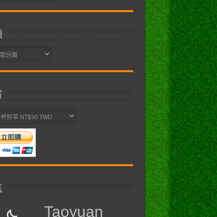
類
賞
氣
Taoyuan