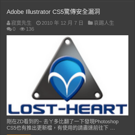
Adobe Illustrator CS5驚傳安全漏洞
寂寞先生
2010 年 12 月 7 日
哀踢人生
0
136
剛在ZD看到的~ 去ㄚ多比翻了一下發現Photoshop
CS5也有推出更新檔，有使用的請盡速前往下 …