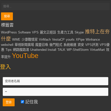
標籤雲
推特上在夯
WordPress
Software
VPS
麗文正經話
生產力工具
Skype
什麼
WWE
少康戰情室
VirMach
VestaCP
yourls
XPipe
Winhance
webshell
華視新聞廣場
魔靈召喚
後門程式
系統維運
資安
VPS評測
VPS優
惠
Tips
網路酸路湯
Unattended Install
TALK
WP-ShellStorm
VirtueMart
效
YouTube
率提升
登入
記住我