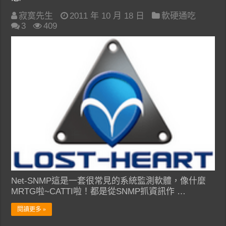
寂寞先生
2011 年 10 月 18 日
軟硬通吃
3
409
Net-SNMP這是一套很常見的系統監測軟體，像什麼
MRTG啦~CATTI啦！都是從SNMP抓資訊作 …
閱讀更多 »