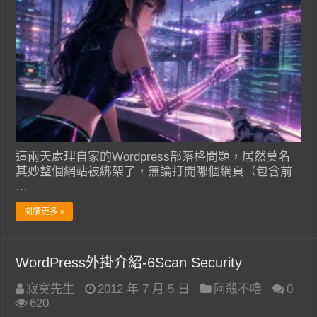
這兩天處理自家的Wordpress部落格問題，居然莫名
其妙整個網站被綁架了，無論打開哪個網頁（包含前
…
閱讀更多 »
WordPress外掛介紹-6Scan Security
寂寞先生
2012 年 7 月 5 日
阿殺不嚕
0
620