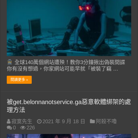
全球140萬個網站遭殃！教你3分鐘揪出偽裝間諜
你有沒有想過，你家網站可能早就「被裝了竊 …
閱讀更多 »
被get.belonnanotservice.ga惡意軟體綁架的處
理方法
寂寞先生
2021 年 9 月 18 日
阿殺不嚕
0
226