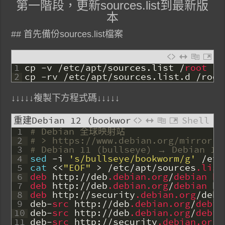
第一階段，更新sources.list到最新版
本
## 首先備份sources.list檔案
1
cp
-
v
/
etc
/
apt
/
sources
.
list
/
root
2
cp
-
rv
/
etc
/
apt
/
sources
.
list
.
d
/
root
↓↓↓↓↓複製下方程式碼↓↓↓↓↓
重建Debian 12 (bookworm)的
Shell
1
# Debian 全球映射站
sources.list
2
# > https://www.debian.org/mirror/l
3
# Debian 11 (bullseye) → Debian 12
4
sed
-
i
's/bullseye/bookworm/g'
/
etc
5
cat
<<
"EOF"
>
/
etc
/
apt
/
sources
.list
6
deb 
http
:
/
/
deb
.debian
.org
/
debian 
bo
7
deb 
http
:
/
/
deb
.debian
.org
/
debian 
bo
8
deb 
http
:
/
/
security
.debian
.org
/
debi
9
deb
-
src 
http
:
/
/
deb
.debian
.org
/
debia
10
deb
-
src 
http
:
/
/
deb
.debian
.org
/
debia
11
deb
-
src 
http
:
/
/
security
.debian
.org
/