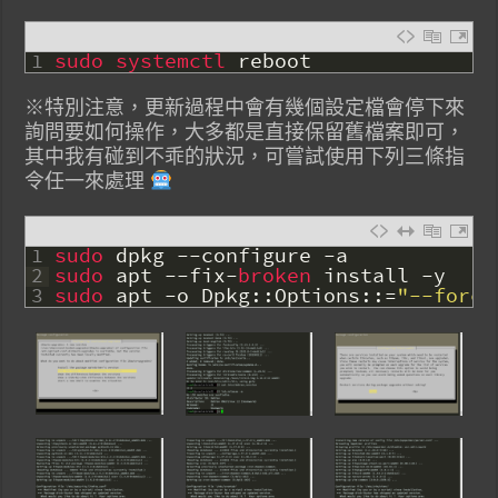
1
sudo 
systemctl 
reboot
※特別注意，更新過程中會有幾個設定檔會停下來
詢問要如何操作，大多都是直接保留舊檔案即可，
其中我有碰到不乖的狀況，可嘗試使用下列三條指
令任一來處理
1
sudo 
dpkg
--
configure
-
a
2
sudo 
apt
--
fix
-
broken 
install
-
y
3
sudo 
apt
-
o
Dpkg
::
Options
::
=
"--force