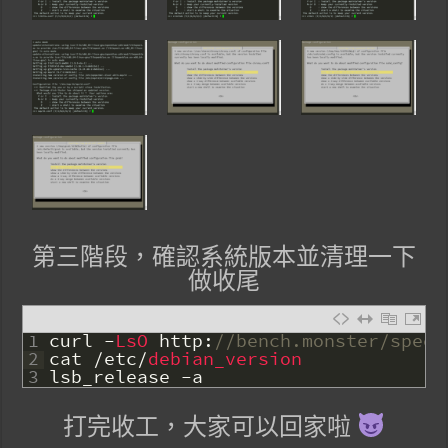
第三階段，確認系統版本並清理一下
做收尾
1
curl
-
LsO 
http
:
//bench.monster/speed
2
cat
/
etc
/
debian_version
3
lsb_release
-
a
打完收工，大家可以回家啦