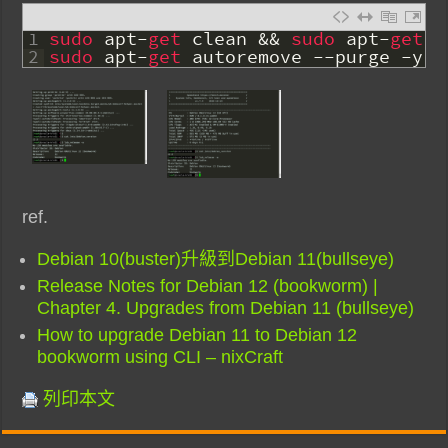
1
sudo 
apt
-
get 
clean
&&
sudo 
apt
-
get 
a
2
sudo 
apt
-
get 
autoremove
--
purge
-
y
ref.
Debian 10(buster)升級到Debian 11(bullseye)
Release Notes for Debian 12 (bookworm) |
Chapter 4. Upgrades from Debian 11 (bullseye)
How to upgrade Debian 11 to Debian 12
bookworm using CLI – nixCraft
列印本文