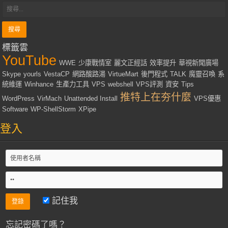
標籤雲
YouTube
WWE
少康戰情室
麗文正經話
效率提升
華視新聞廣場
Skype
yourls
VestaCP
網路酸路湯
VirtueMart
後門程式
TALK
魔靈召喚
系
統維運
Winhance
生產力工具
VPS
webshell
VPS評測
資安
Tips
推特上在夯什麼
WordPress
VirMach
Unattended Install
VPS優惠
Software
WP-ShellStorm
XPipe
登入
記住我
忘記密碼了嗎？