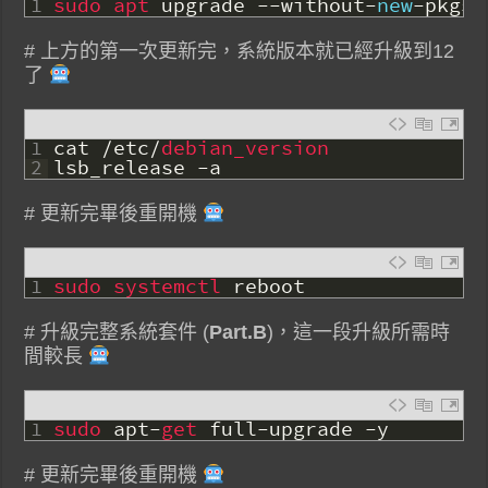
1
sudo 
apt 
upgrade
--
without
-
new
-
pkgs
# 上方的第一次更新完，系統版本就已經升級到12
了
1
cat
/
etc
/
debian_version
2
lsb_release
-
a
# 更新完畢後重開機
1
sudo 
systemctl 
reboot
# 升級完整系統套件 (
Part.B
)，這一段升級所需時
間較長
1
sudo 
apt
-
get 
full
-
upgrade
-
y
# 更新完畢後重開機