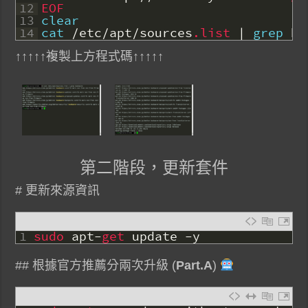
12
EOF
13
clear
14
cat
/
etc
/
apt
/
sources
.list
|
grep
bo
↑↑↑↑↑複製上方程式碼↑↑↑↑↑
第二階段，更新套件
# 更新來源資訊
1
sudo 
apt
-
get 
update
-
y
## 根據官方推薦分兩次升級 (
Part.A
)