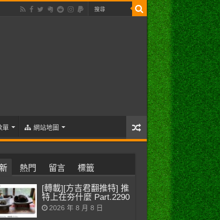
歌單
網站地圖
新
熱門
留言
標籤
[轉載][方吉君翻推特] 推
特上在夯什麼 Part.2290
2026 年 8 月 8 日