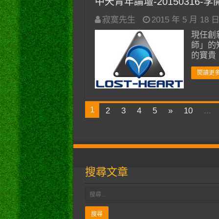
中天青年論壇-20150316
寂寞先生
2015 年 5 月 18 
現任創
師」的
的寶貴
閱讀更多
1
2
3
4
5
»
10
...
搜尋文章