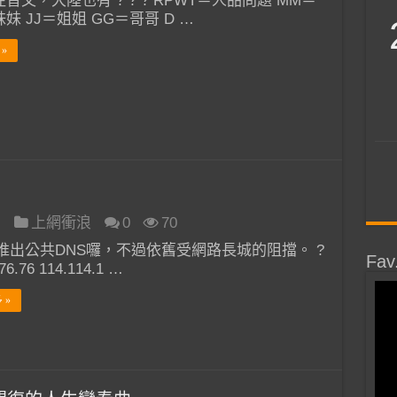
音文，大陸也有 ? ? ? RPWT＝人品問題 MM＝
妹 JJ＝姐姐 GG＝哥哥 D …
»
日
上網衝浪
0
70
推出公共DNS囉，不過依舊受網路長城的阻擋。 ?
Fav
76.76 114.114.1 …
 »