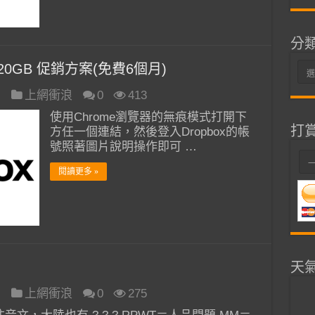
分
erse) 20GB 促銷方案(免費6個月)
分
類
日
上網衝浪
0
413
使用Chrome瀏覽器的無痕模式打開下
打
方任一個連結，然後登入Dropbox的帳
號照著圖片說明操作即可 …
閱讀更多 »
天
日
上網衝浪
0
275