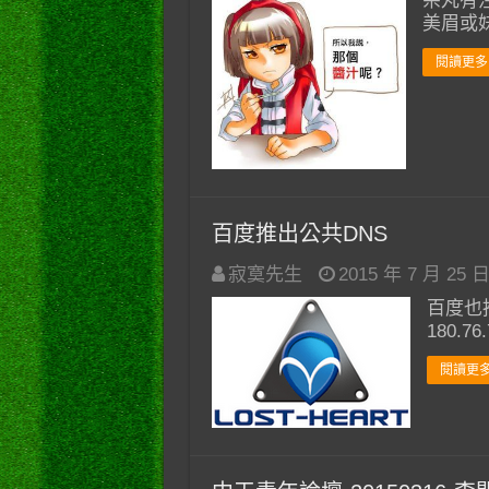
呆丸有注
美眉或妹
閱讀更多 
百度推出公共DNS
寂寞先生
2015 年 7 月 25 
百度也
180.76.
閱讀更多