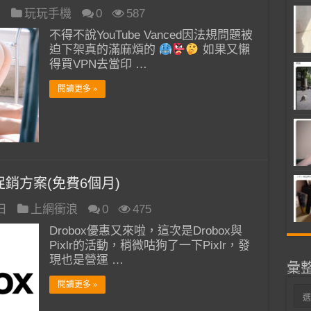
日
玩玩手機
0
587
不得不說YouTube Vanced因法規問題被
迫下架真的滿麻煩的
如果又懶
得買VPN去當印 …
閱讀更多 »
25GB 促銷方案(免費6個月)
 日
上網衝浪
0
475
Drobox優惠又來啦，這次是Drobox與
Pixlr的活動，稍微咕狗了一下Pixlr，發
現也是營運 …
彙
閱讀更多 »
彙
整