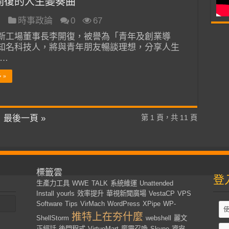
-李開復的人生變奏曲
日
時事政論
0
67
新工場董事長李開復，被譽為「青年及創業導
知名科技人，將與青年朋友暢談理想，分享人生
 …
 »
最後一頁 »
第 1 頁，共 11 頁
標籤雲
登
生產力工具
WWE
TALK
系統維運
Unattended
Install
yourls
效率提升
華視新聞廣場
VestaCP
VPS
Software
Tips
VirMach
WordPress
XPipe
WP-
推特上在夯什麼
ShellStorm
webshell
麗文
正經話
後門程式
VirtueMart
魔靈召喚
Skype
資安