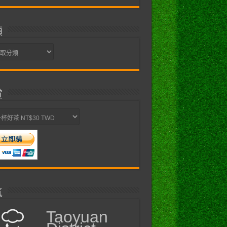
類
賞
氣
Taoyuan