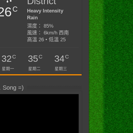
District
26
C
Heavy Intensity
Rain
濕度： 85%
風速： 6km/h 西南
高溫 26 • 低溫 25
C
C
C
32
35
34
星期一
星期二
星期三
. Song =)