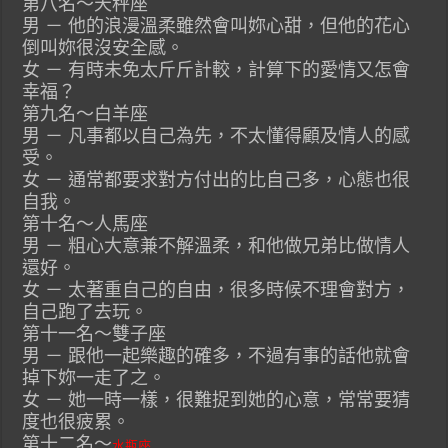
第八名～天秤座
男 － 他的浪漫溫柔雖然會叫妳心甜，但他的花心
倒叫妳很沒安全感。
女 － 有時未免太斤斤計較，計算下的愛情又怎會
幸福？
第九名～白羊座
男 － 凡事都以自己為先，不太懂得顧及情人的感
受。
女 － 通常都要求對方付出的比自己多，心態也很
自我。
第十名～人馬座
男 － 粗心大意兼不解溫柔，和他做兄弟比做情人
還好。
女 － 太著重自己的自由，很多時候不理會對方，
自己跑了去玩。
第十一名～雙子座
男 － 跟他一起樂趣的確多，不過有事的話他就會
掉下妳一走了之。
女 － 她一時一樣，很難捉到她的心意，常常要猜
度也很疲累。
第十二名～
水瓶座