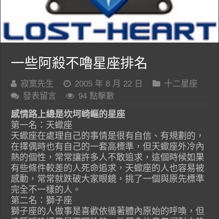
一些阿殺不嚕星座排名
寂寞先生
2005 年 8 月 22 日
十二星座
發表留言
94 點擊數
感情路上總是坎坷崎嶇的星座
第一名：天蠍座
天蠍座在處理自己的事情是很有自信、有規劃的，
在擇偶時也有自己的一套高標準，但天蠍座外冷內
熱的個性，常常讓許多人不敢追求，這個時候如果
有些條件較差的人死命追求，天蠍座的人也容易被
感動，常常就跌破大家眼鏡，挑了一個與原先標準
完全不一樣的人。
第二名：獅子座
獅子座的人做事是喜歡依循著體內原始的呼喚，但