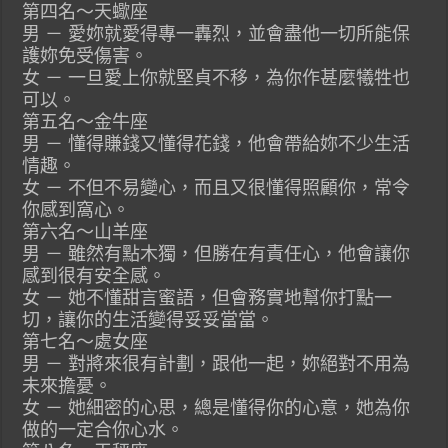
第四名～天蠍座
男 － 愛妳就愛得專一轟烈，並會盡他一切所能保
護妳免受傷害。
女 － 一旦愛上你就堅貞不移，為你作甚麼犧牲也
可以。
第五名～金牛座
男 － 懂得賺錢又懂得花錢，他會帶給妳不少生活
情趣。
女 － 不但不易變心，而且又很懂得照顧你，常令
你感到窩心。
第六名～山羊座
男 － 雖然有點木獨，但勝在有責任心，他會讓你
感到很有安全感。
女 － 她不懂甜言蜜語，但會務實地幫你打點一
切，讓你的生活變得妥妥當當。
第七名～處女座
男 － 對將來很有計劃，跟他一起，妳絕對不用為
未來擔憂。
女 － 她細密的心思，總是懂得你的心意，她為你
做的一定合你心水。