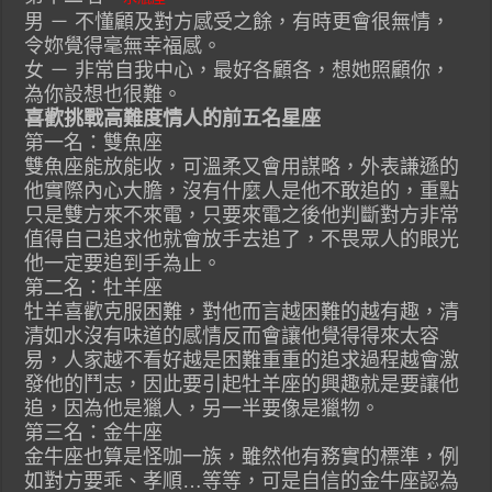
男 － 不懂顧及對方感受之餘，有時更會很無情，
令妳覺得毫無幸福感。
女 － 非常自我中心，最好各顧各，想她照顧你，
為你設想也很難。
喜歡挑戰高難度情人的前五名星座
第一名：雙魚座
雙魚座能放能收，可溫柔又會用謀略，外表謙遜的
他實際內心大膽，沒有什麼人是他不敢追的，重點
只是雙方來不來電，只要來電之後他判斷對方非常
值得自己追求他就會放手去追了，不畏眾人的眼光
他一定要追到手為止。
第二名：牡羊座
牡羊喜歡克服困難，對他而言越困難的越有趣，清
清如水沒有味道的感情反而會讓他覺得得來太容
易，人家越不看好越是困難重重的追求過程越會激
發他的鬥志，因此要引起牡羊座的興趣就是要讓他
追，因為他是獵人，另一半要像是獵物。
第三名：金牛座
金牛座也算是怪咖一族，雖然他有務實的標準，例
如對方要乖、孝順…等等，可是自信的金牛座認為