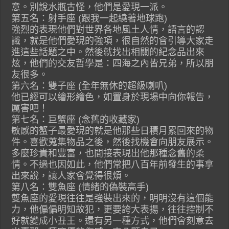
意。別說水瓶古怪，他們是愛現一派。
第五名：射手座 (跟我一起繞著地球跑)
強烈的表現他們對世界各地風土人情，語言的認
識，就是他們愛現的強項，很自然的會引導大家走
進這些話題之中。然後就找出相關的紀念品出來
炫，他們的交友哲學是：四海之內皆兄弟，所以朋
友很多。
第六名：雙子座 (全年無休的超級喇叭)
他已經可以繪形繪色，如置身於現場中向你報告，
厲害吧！
第七名：巨蟹座 (念舊的收藏家)
敏感的蟹子最愛現的就是他那些日積月累回來的物
件。喜歡蒐集物品之後，然後找機會向朋友展示。
多麼珍貴和豐富，也間接表現出他那種念舊的柔
情。不過也因如此，他們常把八百年前發生的事拿
出來說，讓人家會覺得很煩。
第八名：雙魚座 (情緒的偽裝高手)
雙魚座的愛現往往是強裝出來的，明明沒有這個能
力，他偏偏明知故犯，更要誇大表揚，往往控制不
好就變成小丑王。還有另一種方式，他們會刻意去