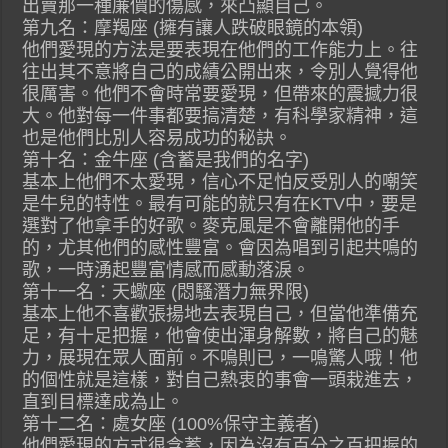
出賣那一種廉價的傷感，來凸顯自己。
第九名：摩羯座 (擁有讓人跌破眼鏡的本領)
他們愛現的方法是要表現在他們的工作能力上。往
往出其不意將自己的成績公開出來，令別人覺得他
很厲害。他們不會時常要愛現，但帶來的震撼力很
大。他對每一件事都要搞清楚，有科學家精神，這
也是他們比別人容易成功的秘訣。
第十名：金牛座 (含蓄是我們的名字)
基本上他們不太愛現，信心不足怕反受別人的嘲笑
是牛兒的特性。最有可能的就只有在KTV中，要是
選對了他拿手的好歌。麥克風是不會離開他的手
的，尤其他們的感性豐富。會因為唱到引起共鳴的
歌，一時湧起豐富情感而感動落淚。
第十一名：天蠍座 (悶騷潛力無界限)
基本上他不喜歡張揚地去表現自己，但當他準備充
足，有十足把握，他會使出渾身解數，將自己的魅
力，展現在眾人面前。不鳴則已，一鳴驚人哦！他
的個性就是這樣，對自己熱衷的事會一頭栽進去，
直到目標達成為止。
第十二名：處女座 (100%保守主義者)
他們愛現的方式很含蓄，因為沒有百分之百把握的