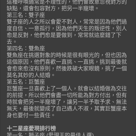
這種呼喚通常是不理性的，他們會故意忽視對方的
缺點，還會包容對方，把另一半寵壞。
第三名：雙子座
雙子座的人之所以會愛不對人，常常是因為他們過
度自信、一意孤行，因為他們天生的叛逆性，別人
愈是反對，他們愈是要做到，常常就這麼錯了下
去。
第四名：雙魚座
雙魚座在挑選對象的時候是很有眼光的，但也因為
這個原因，他們喜歡一直挑、一直挑，挑到最後就
會愈來愈沒有原則，然後跌破大家眼鏡，挑了一個
莫名其妙的人結婚。
第五名：巨蟹座
巨蟹座一旦喜歡上了一個人，就會以結婚做為交往
的前提，所以他們會盡一切所能為對方付出，但有
時就會把另一半寵壞了，讓另一半予取予求、無法
無天，最後就變成了自己遇人不淑，其實巨蟹座本
身也要付一些責任。
十二星座愛現排行榜
第一名：獅子座 (愛現王的最佳人選)