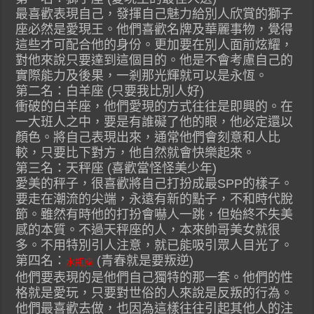
最喜歡表現自己，發揮自己魅力給別人欣賞的獅子
座必然是愛現王。他們喜歡名牌及華麗事物，覺得
這些才可配合他的身份。更加要在別人面前炫耀，
對他來說只要達到這個目的。他是不會考慮自己的
實際能力及後果，一剎那光輝就可以是永恆。
第二名：白羊座 (只要我比別人好)
衝破的白羊座，他們愛現的方式往往是即興的。在
一大班人之中，要是有誰礙了他的眼，他必定還以
顏色。將自己表現出來，通常他們會刻意和人比
較，只要比下對方，他自然就會快樂起來。
第三名：天秤座 (喜歡當怪怪美少年)
愛美的秤子，很喜歡將自己打扮成最SPP的樣子。
要走在潮流的尖端，永遠有新的點子，不和時代脫
節。雖然有時他的打扮會嚇人一跳，但始終不失美
感的本質。不過天秤座的人，本來帥哥美女就很
多。不用特別引人注意，就已能吸引眾人目光了。
第四名：
(青春就是要叛逆)
水瓶座
他們要表現的是他們自己獨特的那一套。他們的性
格就是愛玩，只要對世俗的人來說是反叛的行為。
他們最喜歡去做，也因為這樣往往引起其他人的注