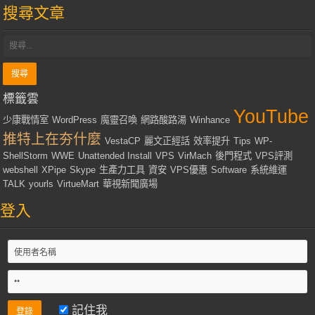
搜尋文章
標籤雲
YouTube
少康戰情室
WordPress
魔靈召喚
網路酸路湯
Winhance
推特上在夯什麼
VestaCP
麗文正經話
效率提升
Tips
WP-
ShellStorm
WWE
Unattended Install
VPS
VirMach
後門程式
VPS評測
webshell
XPipe
Skype
生產力工具
資安
VPS優惠
Software
系統維運
TALK
yourls
VirtueMart
華視新聞廣場
登入
記住我