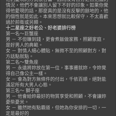
情況，他們不會讓別人留下不好的印象。如果你覺
得他愛現的話，那麼真的是沒有反擊的餘地的，他
的個性就是如此。本來思想就比較保守，不太喜歡
過於前衛或另類。
十二星座之好老公、好老婆排行榜
第一名～巨蟹座
男 － 不但賺到錢，更會煮飯做家務，照顧家庭，
是好男人的典範。
女 － 對情人細心體貼，無微不至的照顧對方，對
方話點就點。
第二名～雙魚座
男 － 永遠將妳放在第一位，事事遷就妳，令妳覺
得自己像公主一樣。
女 － 會為對方無條件的付出，千依百順，絕對能
滿足所有大男人心態。
第三名～ 獅子座
男 － 他會給妳最好的物質享受和照顧，不會讓妳
憂柴憂米。
女 － 雖然她有點霸道，但她為你安排的一切，一
定是最好的