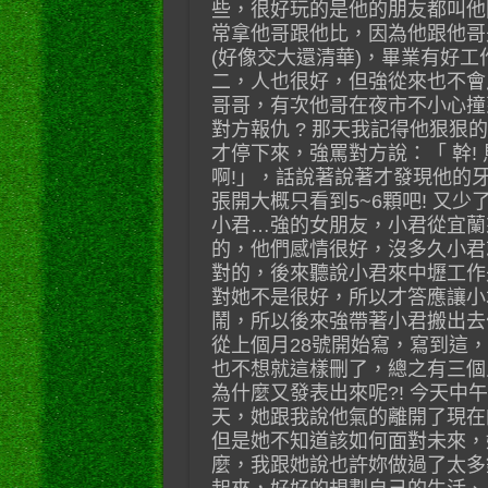
些，很好玩的是他的朋友都叫他
常拿他哥跟他比，因為他跟他哥
(好像交大還清華)，畢業有好
二，人也很好，但強從來也不會
哥哥，有次他哥在夜市不小心撞
對方報仇 ? 那天我記得他狠
才停下來，強罵對方說：「 幹! 
啊!」，話說著說著才發現他的
張開大概只看到5~6顆吧! 又
小君…強的女朋友，小君從宜蘭
的，他們感情很好，沒多久小君
對的，後來聽說小君來中壢工作
對她不是很好，所以才答應讓小
鬧，所以後來強帶著小君搬出去
從上個月28號開始寫，寫到這
也不想就這樣刪了，總之有三個
為什麼又發表出來呢?! 今天
天，她跟我說他氣的離開了現在
但是她不知道該如何面對未來，
麼，我跟她說也許妳做過了太多