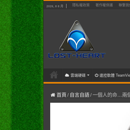
隱私權政策
著作權保護
聯繫我
2026, 8 8 月
雲端硬碟
遠控軟體 TeamVie
首頁
/
自言自語
/
一個人的命…兩