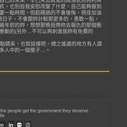
自己的未來，早已失去感覺的感情就別再利用
疚，也別自我安慰改變了什麼，自己能夠做到
要一點時間，但起碼過的不會後悔，佩佳加油
的過日子，不會跟妳計較那麼多的，勇敢一點，
兩年前的妳，想想那晚我帶妳去報仇的那個衝
衝動的(另外…不可以再刺激我妳有免費的
少了點精采，也就這樣吧，總之遙遠的地方有人還
多人中的一個傻子…。
 the people get the government they deserve.
lle
be