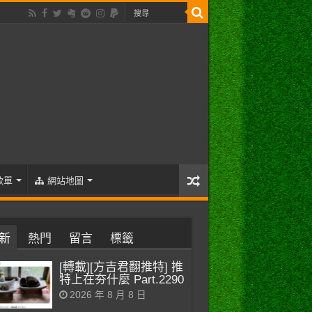
歌單
網站地圖
新
熱門
留言
標籤
[轉載][方吉君翻推特] 推
特上在夯什麼 Part.2290
2026 年 8 月 8 日