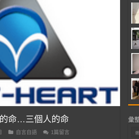
的命…三個人的命
彙
彙
日
自言自語
1篇留言
整