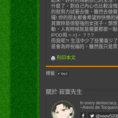
起來，好好的規劃自己的生活、
什麼了，對自己內心也比較沒愧
的就努力試著去做，雖然去做需
囉! 妳的朋友都會希望妳快樂
其實妳是很堅強的女孩子，想想
動，人有時候就是需要那麼一點
iPOD用 =.=)。 ? ? ?
而我呢?! 生活中少了些驚喜
是會為妳祝福的，雖然我只是眾
列印本文
標籤
TALK
關於 寂寞先生
In every democracy,
~Alexis de Tocquevi
@www520