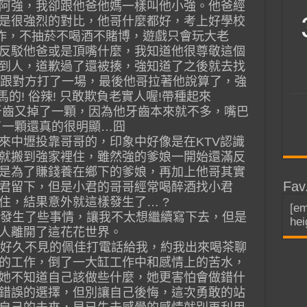
阿強，我卻跟他爸他媽一樣叫他小強。他爸經
是很強烈的對比，他哥什麼都好，考上好學校
工作，不抽菸不喝酒不賭博，遊戲只會玩大老
反駁他爸或是頂嘴什麼，我知道他很尊敬這個
到人，道歉過了還被揍，強知道了之後就去找
狠的跟對方打了一場，最後他哥拉著他說算了，強
馬的! 俗辣! 只敢欺負老實人喔!帶種起來
牙齒又掉了一顆，因為他牙齒本來就不多，嘴巴
少了一顆還真的很明顯…囧
來中壢投靠哥哥的，印象中好像是在KTV認識
就搬到強家裡住，雖然強的爹娘一開始還滿反
是為了賺錢養在鄉下的爹娘，再加上他哥其實
Fav
君留下，但是小君的哥哥經常喝醉酒找小君
住，結果意外就這樣發生了… ?
[em
，發生了些事情，讓我不太想繼續寫下去，但是
hei
人離開了這花花世界。
中午好久不見的佩佳打電話給我，約我出來喝茶聊
的工作，倒了一大缸工作中和感情上的苦水，
她不知道自己該做些什麼，她更害怕會做錯什
錯誤的選擇，但別讓自己後悔，這次勇敢的站