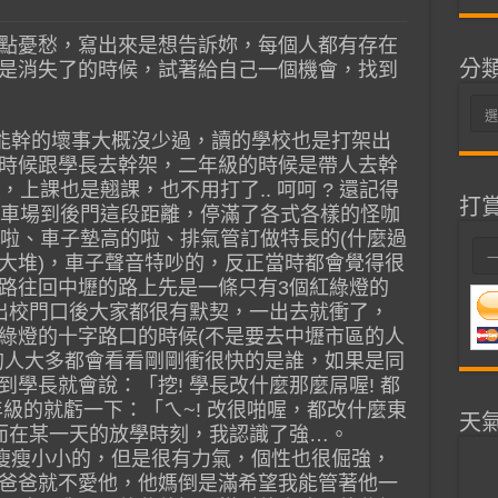
點憂愁，寫出來是想告訴妳，每個人都有存在
分
是消失了的時候，試著給自己一個機會，找到
分
類
生能幹的壞事大概沒少過，讀的學校也是打架出
時候跟學長去幹架，二年級的時候是帶人去幹
，上課也是翹課，也不用打了.. 呵呵 ? 還記得
打
停車場到後門這段距離，停滿了各式各樣的怪咖
的啦、車子墊高的啦、排氣管訂做特長的(什麼過
大堆)，車子聲音特吵的，反正當時都會覺得很
路往回中壢的路上先是一條只有3個紅綠燈的
出校門口後大家都很有默契，一出去就衝了，
綠燈的十字路口的時候(不是要去中壢市區的人
的人大多都會看看剛剛衝很快的是誰，如果是同
學長就會說：「挖! 學長改什麼那麼屌喔! 都
級的就虧一下：「ㄟ~! 改很啪喔，都改什麼東
天
，而在某一天的放學時刻，我認識了強…。
，瘦瘦小小的，但是很有力氣，個性也很倔強，
爸爸就不愛他，他媽倒是滿希望我能管著他一