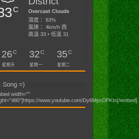
District
33
C
Overcast Clouds
濕度： 63%
風速： 4km/h 西
高溫 33 • 低溫 31
C
C
C
26
32
35
星期天
星期一
星期二
. Song =)
bed width=""
ght="480"]https://www.youtube.com/Dy6MpsDPKts[/embed]