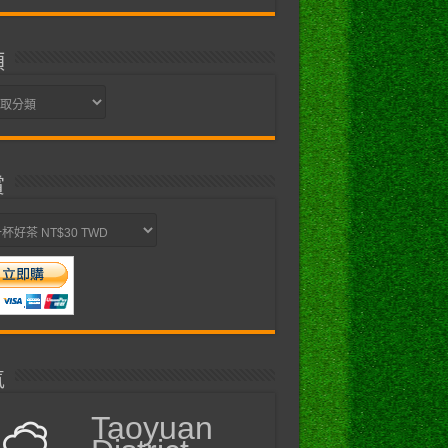
類
賞
氣
Taoyuan