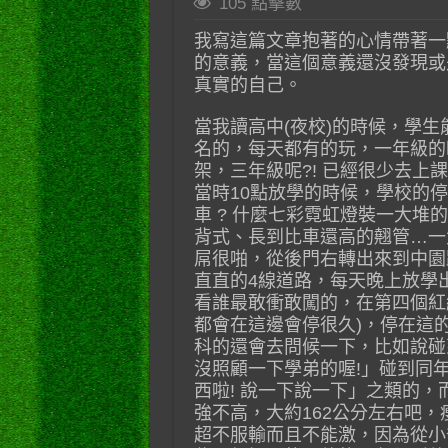
105 點擊數
我寫這篇文章抱著的心情帶著一
的意義，當這個意義還沒發現或
真實的自己。
當我讀高中(夜校)的時候，學
名的，每天都有的玩，一年級的
架，三年級呢?! 已經很少去上課
當時10點放學的時候，學校的
車 ? 什麼七彩霓虹燈裝一大堆
背式、長到比車還高的翹管…一
屌很啪，從後門右轉出來到中園
直直的4線道路，每天晚上放學
看誰最敢衝敢闖的，在第四個紅
都會在這邊會停很久)，停在這
科的還會去問候一下，比如說碰到
沒照顧一下學弟的喔!」碰到同年
西啦! 說一下說一下」之類的
強不高，大約162公分左右吧
超不服輸而且不能激，因為從小