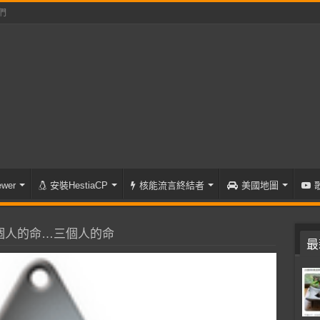
們
wer
安裝HestiaCP
核能流言終結者
美國地圖
個人的命…三個人的命
最