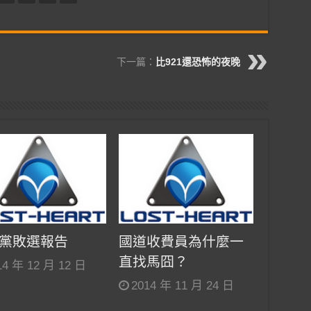
下一篇：
比921還恐怖的夜晚
黨敗選報告
國道收費員為什麼一
直找馬囧？
14 年 12 月 12 日
2014 年 11 月 24 日