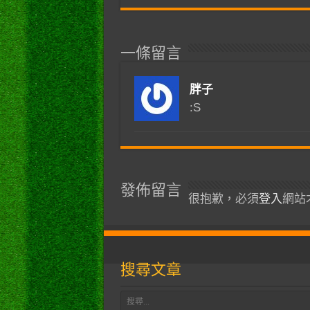
一條留言
胖子
:S
發佈留言
很抱歉，必須
登入
網站
搜尋文章