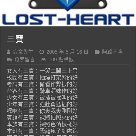
三寶
寂寞先生
2005 年 5 月 16 日
阿殺不嚕
發表留言
109 點擊數
女人有三寶：一哭二鬧三上吊
校園有三寶：抽煙打架幹的好
考試有三寶：偷看作弊抄的好
台客有三寶：騎車虧妹作的好
少女有三寶：被插被揉叫的好
少年有三寶：強壯勇猛插的好
嘿咻有三寶：你爽我爽剛剛好
賓館有三寶：裸體拍照來的好
本族有三寶：裸照色情樣樣好
本班有三寶：恐龍瘋子到處跑