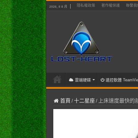
隱私權政策
著作權保護
聯繫我
2026, 8 8 月
雲端硬碟
遠控軟體 TeamVie
首頁
/
十二星座
/
上床速度最快的