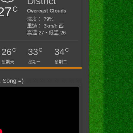
District
27
C
Overcast Clouds
濕度： 79%
風速： 3km/h 西
高溫 27 • 低溫 26
C
C
C
26
33
34
星期天
星期一
星期二
. Song =)