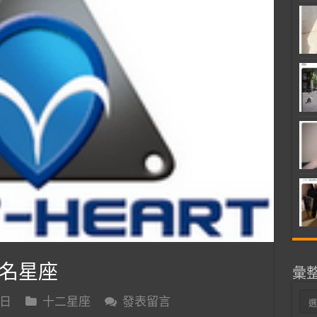
名星座
彙
彙
 日
十二星座
發表留言
整