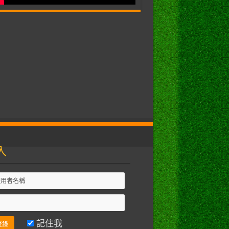
入
記住我