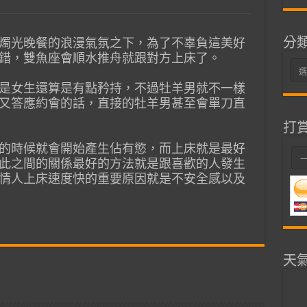
分
燭光晚餐的浪漫氣氛之下，為了不辜負這美好
錯，雙魚座會順水推舟就跟對方上床了。
分
類
是女生還算是有點矜持，不過牡羊男就不一樣
又答應約會的話，直接的牡羊男甚至會單刀直
打
的時候就會開始產生佔有慾，而上床就是最好
此之間的關係最好的方法就是跟喜歡的人發生
情人上床速度快的重要原因就是不安全感以及
天