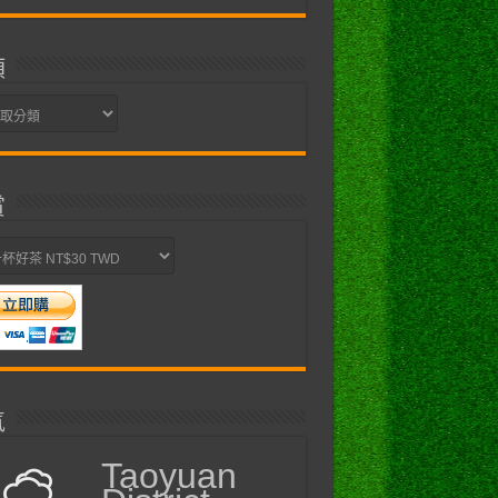
類
賞
氣
Taoyuan