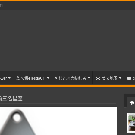
們
wer
安裝HestiaCP
核能流言終結者
美國地圖
前三名星座
最