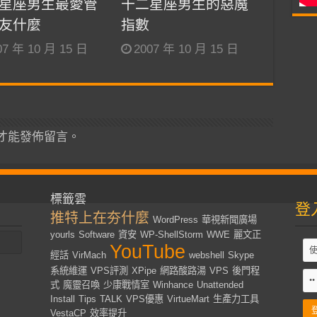
星座男生最愛管
十二星座男生的惡魔
友什麼
指數
07 年 10 月 15 日
2007 年 10 月 15 日
才能發佈留言。
標籤雲
登
推特上在夯什麼
WordPress
華視新聞廣場
yourls
Software
資安
WP-ShellStorm
WWE
麗文正
YouTube
經話
VirMach
webshell
Skype
系統維運
VPS評測
XPipe
網路酸路湯
VPS
後門程
式
魔靈召喚
少康戰情室
Winhance
Unattended
Install
Tips
TALK
VPS優惠
VirtueMart
生產力工具
VestaCP
效率提升