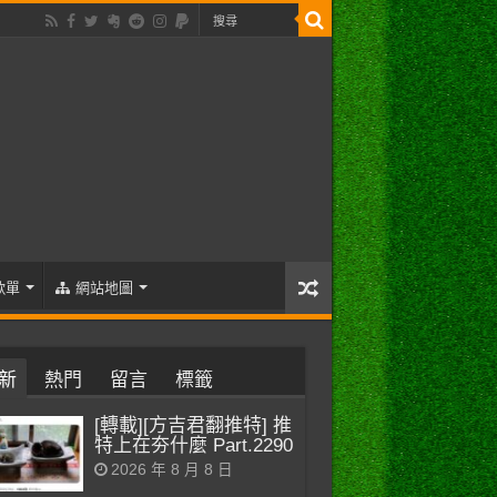
歌單
網站地圖
新
熱門
留言
標籤
[轉載][方吉君翻推特] 推
特上在夯什麼 Part.2290
2026 年 8 月 8 日