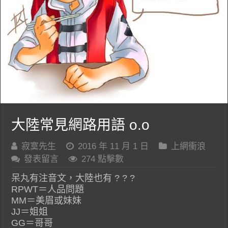
大陸常見網路用語 o.o
寂寞先生
2016 年 11 月 1 日
上網衝浪
發表留言
274 點擊數
呆丸有注音文，大陸也有 ? ? ?
RPWT＝人品問題
MM＝美眉或妹妹
JJ＝姐姐
GG＝哥哥