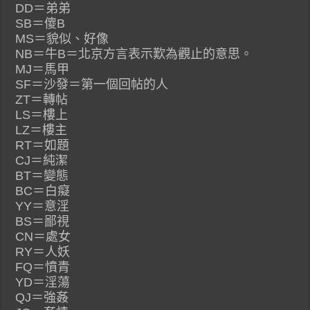
DD＝弟弟
SB＝傻B
MS＝貌似、好像
NB＝牛B＝北京方言表示歎為觀止的意思。
MJ＝馬甲
SF＝沙發＝第一個回帖的人
ZT＝轉帖
LS＝樓上
LZ＝樓主
RT＝如題
CJ＝純潔
BT＝變態
BC＝白癡
YY＝意淫
BS＝鄙視
CN＝處女
RY＝人妖
FQ＝憤青
YD＝淫蕩
QJ＝強姦