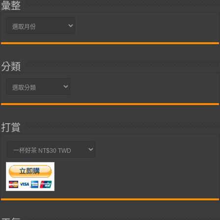
彙整
彙
整
分類
分
類
打賞