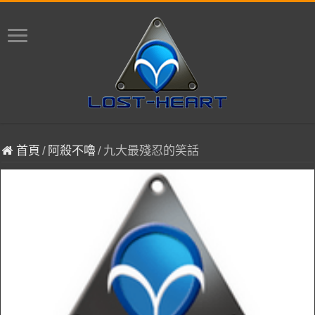
首頁
/
阿殺不嚕
/
九大最殘忍的笑話