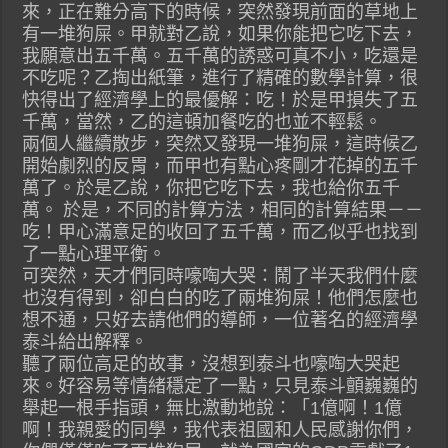
來，正在難分高下的時候，突然發現前面的草地上
有一堆狗屎。甲就對乙說，如果你能把它吃下去，
我願意出五千萬。五千萬的誘惑可真不小，吃還是
不吃呢？乙掏出紙筆，進行了精確的數學計算，很
快得出了經濟學上的最優解：吃！於是甲損失了五
千萬，當然，乙的這頓加餐吃的也並不輕鬆。
兩個人繼續散步，突然又發現一堆狗屎，這時候乙
開始劇烈的反胃，而甲也有點心疼剛才花掉的五千
萬了。於是乙說，你把它吃下去，我也給你五千
萬。 於是，不同的計算方法，相同的計算結果－－
吃！甲心滿意足的收回了五千萬，而乙似乎也找到
了一點心理平衡。
可突然，天才們同時嚎啕大哭：鬧了半天我們什麼
也沒有得到，卻白白的吃了兩堆狗屎！他們怎麼也
想不通，只好去請他們的導師，一位著名的經濟學
泰斗給出解釋。
聽了兩位高足的故事，沒想到泰斗也嚎啕大哭起
來。好容易等情緒穩定了一點，只見泰斗顫巍巍的
舉起一根手指頭，無比激動地說：「1億啊！1億
啊！我親愛的同學，我代表祖國和人民感謝你們，