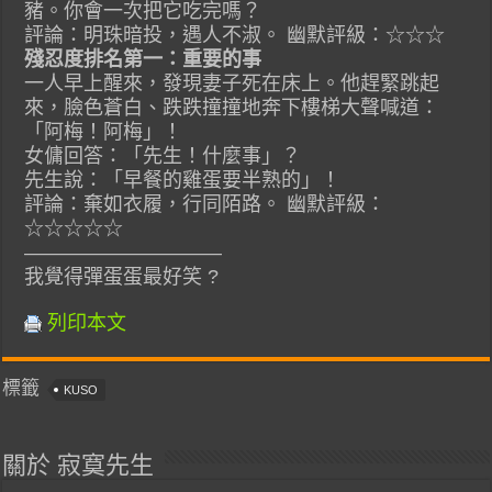
豬。你會一次把它吃完嗎？
評論：明珠暗投，遇人不淑。 幽默評級：☆☆☆
殘忍度排名第一：重要的事
一人早上醒來，發現妻子死在床上。他趕緊跳起
來，臉色蒼白、跌跌撞撞地奔下樓梯大聲喊道：
「阿梅！阿梅」！
女傭回答：「先生！什麼事」？
先生說：「早餐的雞蛋要半熟的」！
評論：棄如衣履，行同陌路。 幽默評級：
☆☆☆☆☆
——————————
我覺得彈蛋蛋最好笑 ?
列印本文
標籤
KUSO
關於 寂寞先生