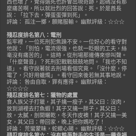
西也壞了，覺得選死也許會出現奇跡，起碼沒有那
麼痛苦啊，所以就壯烈的回答說：死。於是酋長
說：「拉下去，彈蛋蛋彈到死」。
評論： 孤注一擲，願賭服輸。 幽默評級：☆☆☆
殘忍度排名第八：電刑
監牢裡，一位死刑犯焦躁不安。一位好心的看守對
他說：「別怕，電流很強，也就一眨眼的工夫，絲
毫沒有痛苦的」。這時，從刑場那邊傳來慘叫聲。
「什麼聲音」？死刑犯戰戰兢兢地問。「我也不知
道」。看守說著就去刑場看個究竟。「沒什麼，停
電了，只好用蠟燭」。看守回來後若無其事地說。
評論： 咎由自取，罪有應得。 幽默評級：
☆☆☆☆
殘忍度排名第七：獵物的處置
食人族父子打獵，其子擒一瘦子，其父曰：沒肉，
放到湖裡去打魚蝦！其子又擒一胖子，其父曰：
放，太膩，剖開曬乾，冬天作皮襖！其子又擒一美
女，其父曰：帶回家，晚上把你媽吃了！
評論： 荒蠻蒙昧，蛇蠍心腸。 幽默評級：☆☆☆
殘忍度排名第六：沒有競爭對手的生活是一種幸福