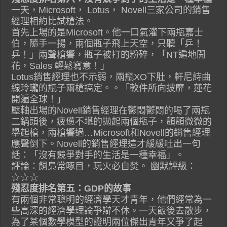
一天，Microsoft， Lotus， Novell三家公司的銷售
經理相約比試槍法。
首先上場的是Microsoft。他一口氣灌下兩瓶嘉士
伯，隨手一揚，兩個瓶子飛上天空，只聽「乒！
乒！」兩聲槍響，瓶子被打的粉碎，「NT遍地開
花，Sales 輕鬆寫意！」
Lotus銷售經理也不示弱，兩瓶XO下肚，軒尼詩曲
線玲瓏的瓶子兩槍搞定。。「軟件所向披靡，蓮花
開遍全球！」
壓軸出場的Novell銷售經理在鬱悶鬱悶的喝了兩瓶
二鍋頭後，疲憊不堪的拋起兩個瓶子，顫顫微微的
舉起槍，兩槍響過…Microsoft和Novell的銷售經理
應聲倒下。Novell的銷售經理這才緩緩吐出一句
話：「沒有競爭對手的生活是一種幸福」。
評論：飼梟常啄目，玩火必自焚。 幽默評級：
☆☆☆
殘忍度排名第五：GDP的故事
有兩個非常聰明的經濟學天才青年，他們經常為一
些高深的經濟學理論爭辯不休。一天飯後去散步，
為了某個數學模型的證明兩位傑出青年又爭了起