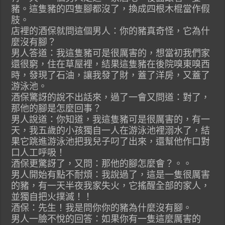
豬。這隻豬的四隻腳都沒了，換成四根木棍當作假
肢。
店裡的酒保就問這個男人：你的豬真奇怪，它為什
麼沒有腳？
男人答道：我這隻豬可是很厲害的，想當初我們家
還很窮，住在草屋裡，結果這隻豬在後院嗅東嗅西
時，發現了石油，讓我發了財，蓋了洋房，又蓋了
游泳池。
酒保驚訝的說不出話來，過了一會又問道：對了，
那他的腳是怎麼回事？
男人說道：你知道，我這隻豬可是很厲害的，有一
天，我五歲的小孩獨自一人在游泳池裡溺水了，結
果它跳進游泳池把我兒子叼了出來，還幫他作口對
口人工呼吸！
酒保更驚訝了，又問：那他的腳怎麼會？。。
男人開始有點不耐煩：我說過了，這是一隻很厲害
的豬，有一天半夜我家失火，它搖醒全部的家人，
並獨自把火撲滅！！
酒保：先生！我是問你你的豬為什麼沒有腳。
男人一臉不悅的回答：如果你有一隻這麼厲害的