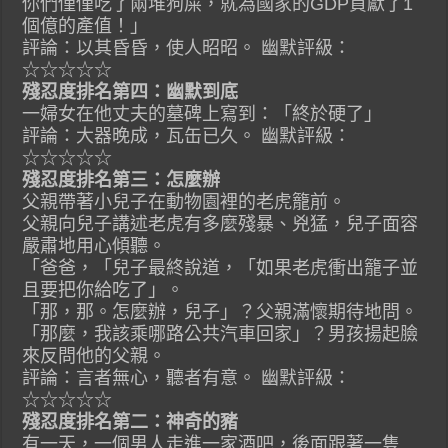
你們僅僅吃了兩堆狗屎，就為國家的GDP貢獻了1
個億的產值！」
評論：以其昏昏，使人昭昭。 幽默評級：
☆☆☆☆☆
殘忍度排名第四：幽默到底
一婦女在他丈夫的墓碑上寫到：「終於硬了」
評論：大器晚成，瓦缶已久。 幽默評級：
☆☆☆☆☆
殘忍度排名第三：怎麼辦
父親帶著小兒子在動物園裡的老虎籠前。
父親向兒子講述老虎有多麼殘暴、兇猛，兒子面容
嚴肅地用心傾聽。
「爸爸，「兒子最終說道，「如果老虎衝出籠子並
且要把你給吃了」。
「那，那。怎麼辦，兒子」？父親滿懷期待地問。
「那麼，我該乘哪路公共汽車回家」？男孩揚起臉
來反問他的父親。
評論：言者無心，聽者有意。 幽默評級：
☆☆☆☆☆
殘忍度排名第二：神奇的豬
有一天，一個男人走進一家酒吧，後面跟著一隻