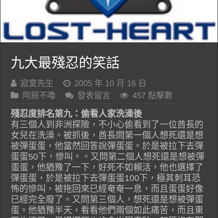
九大最殘忍的笑話
寂寞先生
2005 年 10 月 16 日
阿殺不嚕
發表留言
457 點擊數
殘忍度排名第九：偷看人家洗澡後
有三個人到非洲探險，不小心偷看到了一位酋長的
女兒在洗澡。被抓後，酋長問第一個人想死還是想
被彈蛋蛋，他當然回答說彈蛋蛋。於是被拉下去彈
蛋蛋50下，慘叫。。又問第二個人想死還是想被彈
蛋蛋，他猶豫了一下，好死不如賴活，他也選擇了
彈蛋蛋，於是被拉下去彈蛋蛋100下，極其刺耳恐
怖的慘叫，被拖回來已經奄奄一息，而且蛋蛋好像
已經完全廢了。又問第三個人，想死還是想被彈蛋
蛋。他猶豫半天，看看他們兩個如此痛苦，而且東