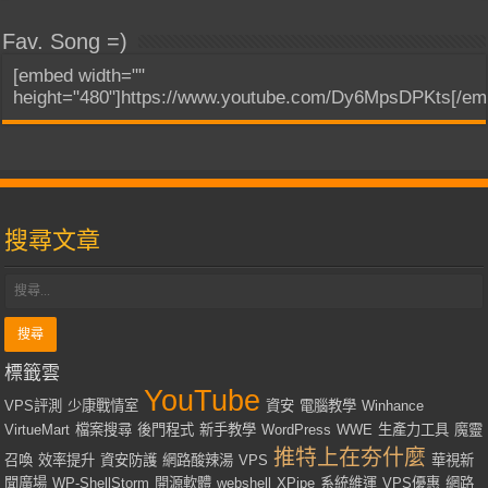
Fav. Song =)
[embed width=""
height="480"]https://www.youtube.com/Dy6MpsDPKts[/em
搜尋文章
標籤雲
YouTube
VPS評測
少康戰情室
資安
電腦教學
Winhance
VirtueMart
檔案搜尋
後門程式
新手教學
WordPress
WWE
生產力工具
魔靈
推特上在夯什麼
召喚
效率提升
資安防護
網路酸辣湯
VPS
華視新
聞廣場
WP-ShellStorm
開源軟體
webshell
XPipe
系統維運
VPS優惠
網路