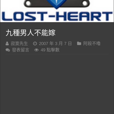
九種男人不能嫁
寂寞先生
2007 年 3 月 7 日
阿殺不嚕
發表留言
49 點擊數