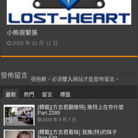
小熊很緊張
2009 年 10 月 12 日
發佈留言
很抱歉，必須
登入
網站才能發佈留言。
最新
熱門
留言
標籤
[轉載][方吉君翻推特] 推特上在夯什麼
Part.2289
2026 年 8 月 7 日
[轉載][方吉君看妹] 我推(特)的妹子
Part.649