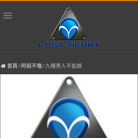
首頁
/
阿殺不嚕
/
九種男人不能嫁