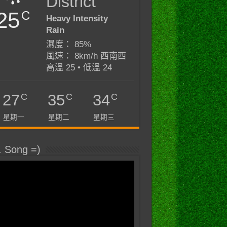
District
25
C
Heavy Intensity
Rain
濕度： 85%
風速： 8km/h 西南西
高溫 25 • 低溫 24
C
C
C
27
35
34
星期一
星期二
星期三
. Song =)