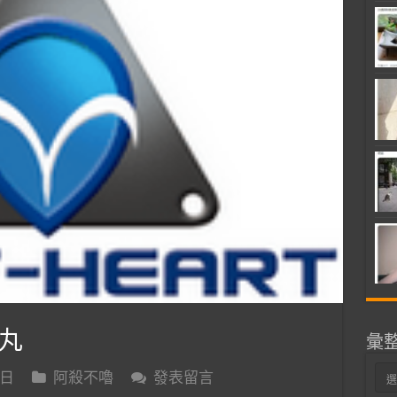
丸
彙
彙
 日
阿殺不嚕
發表留言
整