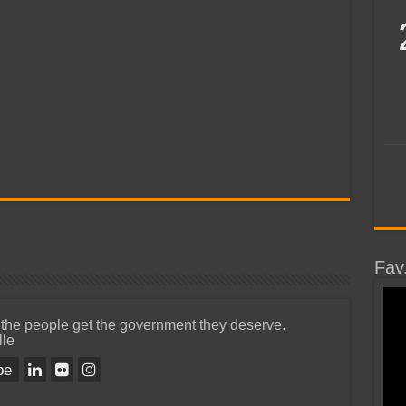
Fav
 the people get the government they deserve.
lle
be