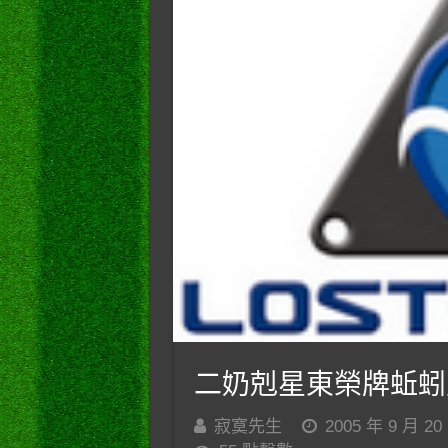
二奶剋星東榮牌蚯蚓
寂寞先生
2005 年 9 月 20