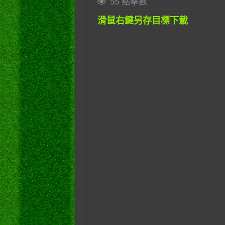
55 點擊數
滑鼠右鍵另存目標下載