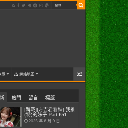
歌單
網站地圖
新
熱門
留言
標籤
[轉載][方吉君看妹] 我推
(特)的妹子 Part.651
2026 年 8 月 9 日