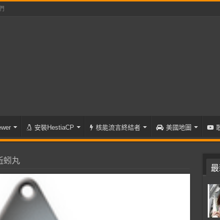
們
wer
安裝HestiaCP
核能流言終結者
美國地圖
蚯蚓丸
最