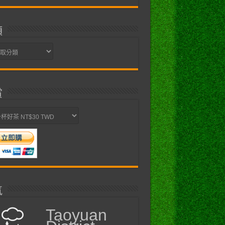
類
賞
氣
Taoyuan