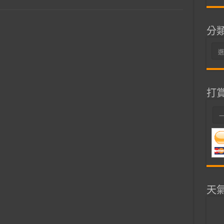
分
分
類
打
天