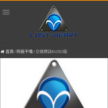
首頁
/
阿殺不嚕
/
交通標誌KUSO版