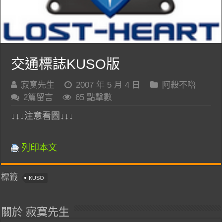
交通標誌KUSO版
寂寞先生
2007 年 5 月 4 日
阿殺不嚕
2篇留言
65 點擊數
↓↓↓注意看圖↓↓↓
列印本文
標籤
KUSO
關於 寂寞先生