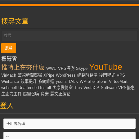
搜尋文章
標籤雲
YouTube
推特上在夯什麼
WWE
VPS評測
Skype
VirMach
華視新聞廣場
XPipe
WordPress
網路酸路湯
後門程式
VPS
Winhance
效率提升
系統維運
yourls
TALK
WP-ShellStorm
VirtueMart
webshell
Unattended Install
少康戰情室
Tips
VestaCP
Software
VPS優惠
生產力工具
魔靈召喚
資安
麗文正經話
登入