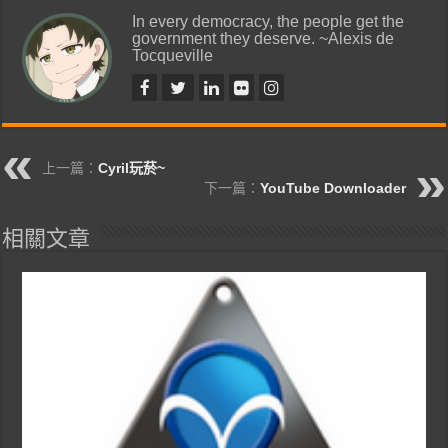
In every democracy, the people get the
government they deserve. ~Alexis de
Tocqueville
上一篇：
Cyril玩菸~
下一篇：
YouTube Downloader
相關文章