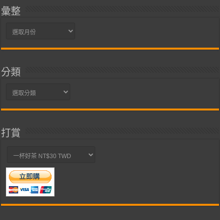
彙整
彙
整
分類
分
類
打賞