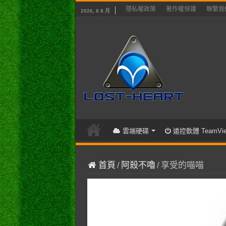
隱私權政策
著作權保護
聯繫我
2026, 8 8 月
雲端硬碟
遠控軟體 TeamVie
首頁
/
阿殺不嚕
/
享受的喵喵