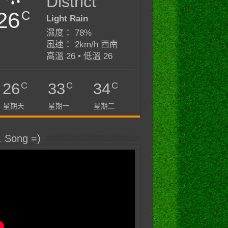
District
26
C
Light Rain
濕度： 78%
風速： 2km/h 西南
高溫 26 • 低溫 26
C
C
C
26
33
34
星期天
星期一
星期二
. Song =)