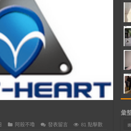
彙
彙
日
阿殺不嚕
發表留言
81 點擊數
整