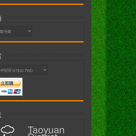
類
賞
氣
Taoyuan