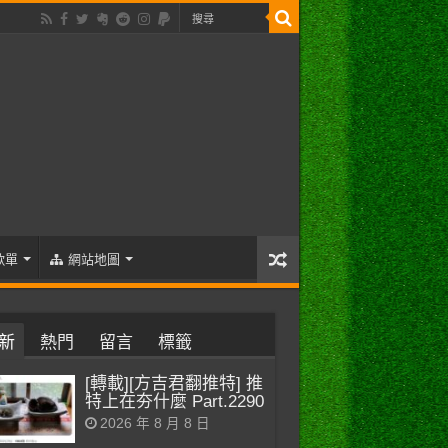
歌單
網站地圖
新
熱門
留言
標籤
[轉載][方吉君翻推特] 推
特上在夯什麼 Part.2290
2026 年 8 月 8 日