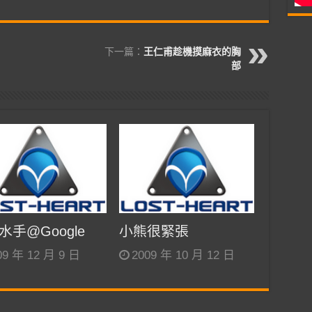
下一篇：
王仁甫趁機摸麻衣的胸
部
水手@Google
小熊很緊張
09 年 12 月 9 日
2009 年 10 月 12 日