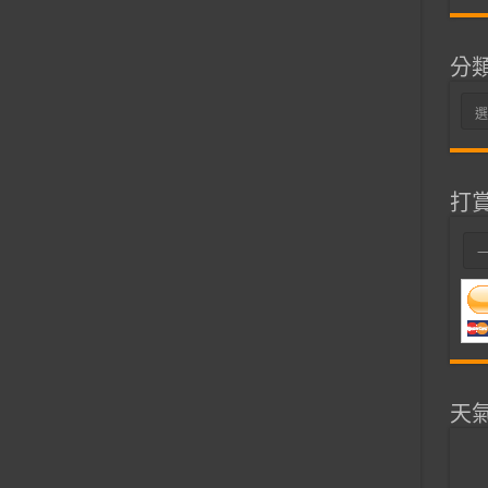
分
分
類
打
天