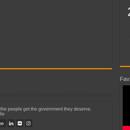
Fav
 the people get the government they deserve.
lle
be