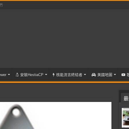
們
wer
安裝HestiaCP
核能流言終結者
美國地圖
最