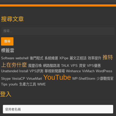
搜尋文章
標籤雲
推特
Software
webshell
後門程式
系統維運
XPipe
麗文正經話
效率提升
上在夯什麼
魔靈召喚
網路酸路湯
TALK
VPS
資安
VPS優惠
Unattended Install
VPS評測
華視新聞廣場
Winhance
VirMach
WordPress
YouTube
Skype
VestaCP
VirtueMart
WP-ShellStorm
少康戰情室
Tips
yourls
生產力工具
WWE
登入