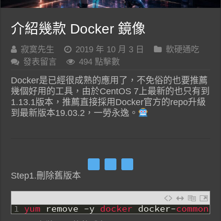
介紹幾款 Docker 鏡像
寂寞先生
2019 年 10 月 3 日
軟硬通吃
發表留言
494 點擊數
Docker是已經很成熟的應用了，不免俗的也要推薦
幾個好用的工具，由於CentOS 7上最新的也只有到
1.13.1版本，推薦直接採用Docker官方的repo升級
到最新版本19.03.2，一勞永逸。
Step1.刪除舊版本
1
yum 
remove
-
y
docker 
docker
-
common 
d