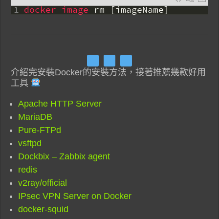
1
docker 
image 
rm
[
imageName
]
介紹完安裝Docker的安裝方法，接著推薦幾款好用
工具
Apache HTTP Server
MariaDB
Pure-FTPd
vsftpd
Dockbix – Zabbix agent
redis
v2ray/official
IPsec VPN Server on Docker
docker-squid