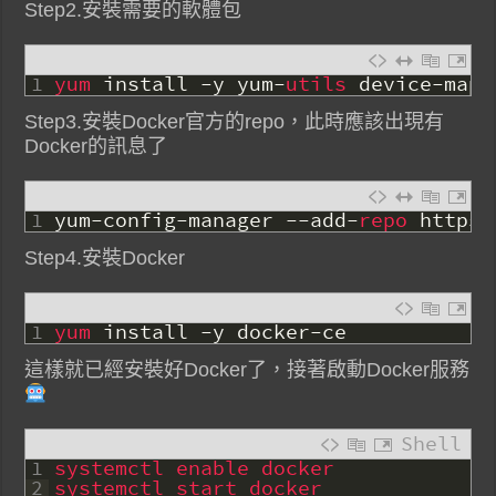
Step2.安裝需要的軟體包
1
yum 
install
-
y
yum
-
utils 
device
-
mapp
Step3.安裝Docker官方的repo，此時應該出現有
Docker的訊息了
1
yum
-
config
-
manager
--
add
-
repo 
https
:
Step4.安裝Docker
1
yum 
install
-
y
docker
-
ce
這樣就已經安裝好Docker了，接著啟動Docker服務
Shell
1
systemctl 
enable 
docker
2
systemctl 
start 
docker