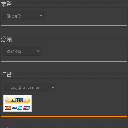
彙整
彙
整
分類
分
類
打賞