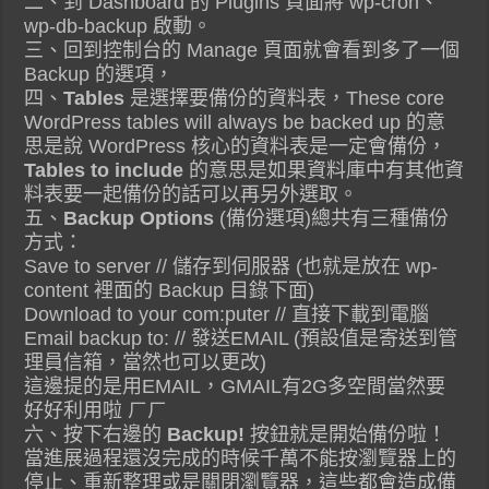
二、到 Dashboard 的 Plugins 頁面將 wp-cron、
wp-db-backup 啟動。
三、回到控制台的 Manage 頁面就會看到多了一個
Backup 的選項，
四、
Tables
是選擇要備份的資料表，These core
WordPress tables will always be backed up 的意
思是說 WordPress 核心的資料表是一定會備份，
Tables to include
的意思是如果資料庫中有其他資
料表要一起備份的話可以再另外選取。
五、
Backup Options
(備份選項)總共有三種備份
方式：
Save to server // 儲存到伺服器 (也就是放在 wp-
content 裡面的 Backup 目錄下面)
Download to your com:puter // 直接下載到電腦
Email backup to: // 發送EMAIL (預設值是寄送到管
理員信箱，當然也可以更改)
這邊提的是用EMAIL，GMAIL有2G多空間當然要
好好利用啦 ㄏㄏ
六、按下右邊的
Backup!
按鈕就是開始備份啦！
當進展過程還沒完成的時候千萬不能按瀏覽器上的
停止、重新整理或是關閉瀏覽器，這些都會造成備