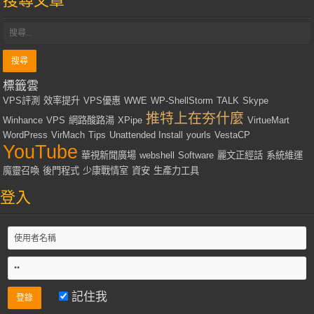
搜尋文章
標籤雲
VPS評測
效率提升
VPS優惠
WWE
WP-ShellStorm
TALK
Skype
推特上在夯什麼
Winhance
VPS
網路酸路湯
XPipe
VirtueMart
WordPress
VirMach
Tips
Unattended Install
yourls
VestaCP
YouTube
華視新聞廣場
webshell
Software
麗文正經話
系統維運
魔靈召喚
後門程式
少康戰情室
資安
生產力工具
登入
記住我