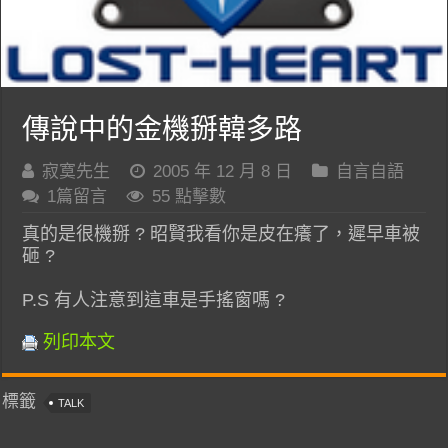
傳說中的金機掰韓多路
寂寞先生
2005 年 12 月 8 日
自言自語
1篇留言
55 點擊數
真的是很機掰 ? 昭賢我看你是皮在癢了，遲早車被
砸 ?
P.S 有人注意到這車是手搖窗嗎 ?
列印本文
標籤
TALK