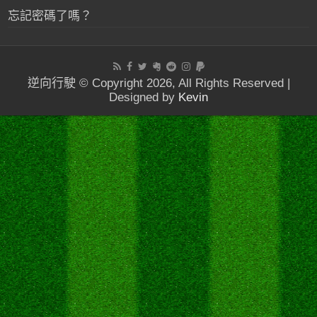
忘記密碼了嗎？
逆向行駛 © Copyright 2026, All Rights Reserved |
Designed by
Kevin