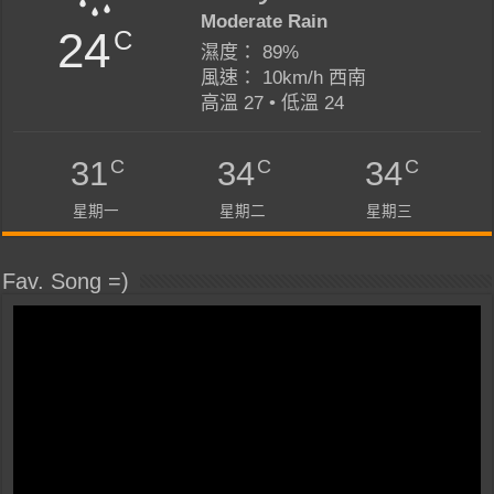
Moderate Rain
24
C
濕度： 89%
風速： 10km/h 西南
高溫 27 • 低溫 24
C
C
C
31
34
34
星期一
星期二
星期三
Fav. Song =)