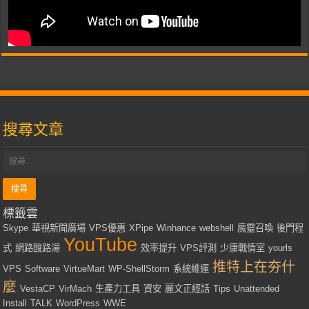
搜尋文章
標籤雲
Skype
華視新聞廣場
VPS優惠
XPipe
Winhance
webshell
魔靈召喚
後門程
YouTube
式
網路酸路湯
效率提升
VPS評測
少康戰情室
yourls
推特上在夯什
VPS
Software
VirtueMart
WP-ShellStorm
系統維運
麼
VestaCP
VirMach
生產力工具
資安
麗文正經話
Tips
Unattended
Install
TALK
WordPress
WWE