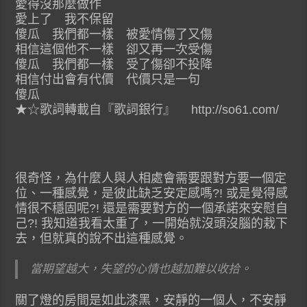
愛得沒那麼做作
愛上了 我不保留
傻瓜 我們都一樣 被愛情傷了又傷
相信這個他不一樣 卻又再一次受傷
傻瓜 我們都一樣 受了傷卻不投降
相信付出會有代價 代價只是一句
傻瓜
★☆歌詞轉載自『歌詞銀行』 http://so61.com/
很奇怪，為什麼人與人相處會需要跟對方要一個定
位、一種感覺，是彼此缺乏安定感嗎?! 或是覺得感
情很不穩固呢?! 還是需要對方的一個承諾來安慰自
己?! 我知道我看太重了，一開始就沒頭沒腦的栽下
去，但就真的說不出這種感覺。
當期望越大，失望的心情也越加難以收拾。
關了燈的房間是如此漆黑，安靜的一個人，不安靜