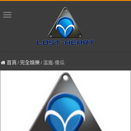
首頁
/
完全娛樂
/
溫嵐-傻瓜