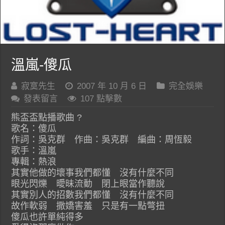
溫嵐-傻瓜
寂寞先生
2007 年 10 月 6 日
完全娛樂
發表留言
107 點擊數
熊盃盃點播歌曲 ?
歌名：傻瓜
作詞：吳克群 作曲：吳克群 編曲：周恆毅
歌手：溫嵐
專輯：熱浪
其實他做的壞事我們都懂 沒有什麼不同
眼光閃爍 曖昧流動 閉上眼當作聽說
其實別人的招數我們都懂 沒有什麼不同
故作軟弱 撒嬌害羞 只是有一點彆扭
傻瓜也許單純得多