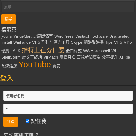
標籤雲
yourls
VirtueMart
少康戰情室
WordPress
VestaCP
Software
Unattended
Install
Winhance
VPS評測
生產力工具
Skype
網路酸路湯
Tips
VPS
VPS
推特上在夯什麼
優惠
TALK
後門程式
WWE
webshell
WP-
ShellStorm
麗文正經話
VirMach
魔靈召喚
華視新聞廣場
效率提升
XPipe
YouTube
系統維運
資安
登入
記住我
忘記密碼了嗎？