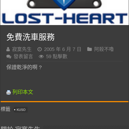
免費洗車服務
寂寞先生
2005 年 6 月 7 日
阿殺不嚕
發表留言
59 點擊數
保證乾淨的啊 ?
列印本文
標籤
KUSO