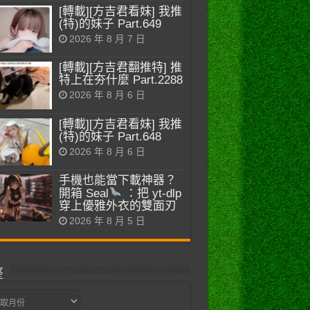
[轉載][方吉君看妹] 我推
(特)的妹子 Part.649
2026 年 8 月 7 日
[轉載][方吉君翻推特] 推
特上在夯什麼 Part.2288
2026 年 8 月 6 日
[轉載][方吉君看妹] 我推
(特)的妹子 Part.648
2026 年 8 月 6 日
手機也能當下載神器？
開箱 Seal
：把 yt-dlp
穿上優雅外衣的雙面刃
2026 年 8 月 5 日
整