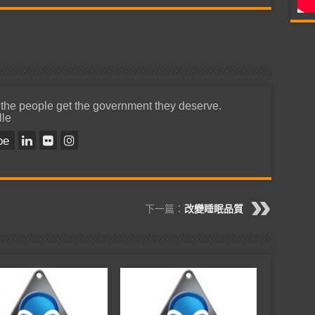
 the people get the government they deserve.
lle
be
下一篇：
改變睡眠品質