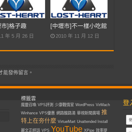
壢市]格子趣
[中壢市]不一樣小吃館
11 年 5 月 26 日
2010 年 11 月 12 日
才能發佈留言。
標籤雲
登
魔靈召喚
VPS評測
少康戰情室
WordPress
VirMach
推
Winhance
VPS優惠
網路酸路湯
華視新聞廣場
特上在夯什麼
VirtueMart
Unattended Install
YouTube
麗文正經話
VPS
XPipe
效率提