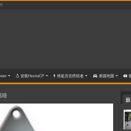
們
wer
安裝HestiaCP
核能流言終結者
美國地圖
再睡
最