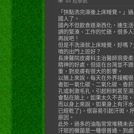
84 點擊數
「快點洗完澡後上床睡覺。」過
國人了。
國內不但飲食逐漸西化，連生活
調的緊湊、工作的忙碌，很多人
再說吧！
但是不洗澡就上床睡覺，好嗎？
噴的出門上班好？
長庚醫院皮膚科主治醫師翁雯柔
精神的好處，但這在台灣並不適
重，對皮膚有很大的影響。
以臉上來說，每天在外界接觸很
者如一氧化碳、二氧化碳、香菸
孔或刺激毛孔，引起粉刺甚至濕
會黏在臉上，如果太久不去除，
而以身上來說，如果身上有汗水
已經乾了)，很容易引起汗斑，
原因。
此外，過多的油脂常常堆積未去
汗斑的黴菌是一種很普通、到處