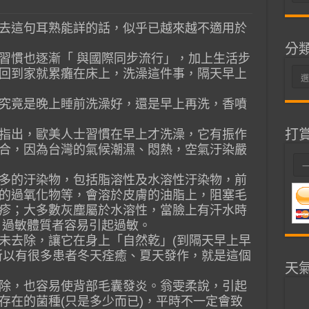
整
去這句耳熟能詳的話，似乎已越來越不適用於
分
習慣也逐漸「 與國際同步流行」，加上生活步
回到家就累癱在床上，洗澡這件事，隔天早上
分
類
究竟是晚上睡前洗澡好，還是早上再洗，香噴
打
指出，歐美人士習慣在早上才洗澡，它有振作
合，因為台灣的氣候潮濕、悶熱，空氣汙染嚴
多的汙染物，包括脂溶性及水溶性汙染物，前
的過氧化物等，會溶於皮膚的油脂上，阻塞毛
疹；大多數灰塵屬於水溶性，當臉上有汗水時
 過敏體質者容易引起過敏。
未去除，讓它在身上「自然乾」(到隔天早上早
所以有很多患者冬天痊癒、夏天發作，就是這個
天
除，也容易使背部毛囊發炎。翁雯柔說，引起
存在的菌種(只是多少而已)，平時不一定會致