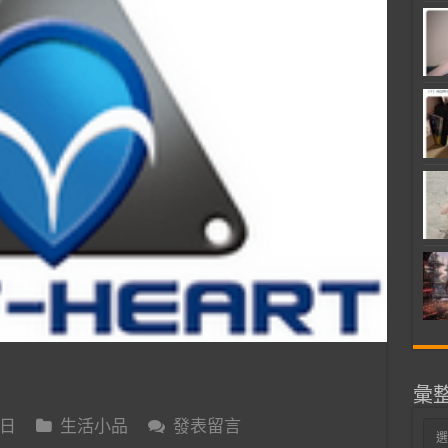
彙
 日
生活小品
發表留言
彙