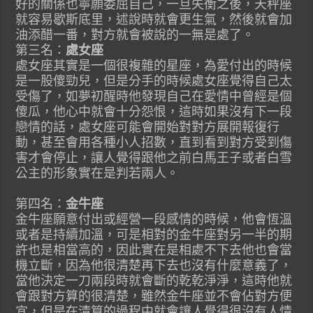
好的關係也寧願委屈自己，一旦失衡之後，天秤座
就容易歇斯底里，述說時就會更生氣，然後就會加
油添醋一番，對方就會被說的一無是處了。
第三名：
處女座
處女座其實是一個很複雜的星座，為愛付出的時候
是一股傻勁兒，但是分手的時候處女座覺得自己太
受傷了，如夢初醒時他發現自己在愛情中曾經是個
傻瓜，他心中就會十分怨恨，這時如果沒有下一段
戀情的話，處女座可能會開始對對方展開報復行
動，甚至會用各種小人招數，直到看到對方受到傷
害才會停止，讓人覺得跟他之前白馬王子或者白雪
公主的形象實在是判若兩人。
第四名：
金牛座
金牛座願意付出或經營一段感情的時候，他會恆溫
或者是持續加溫，可是相對的金牛座對另一半的期
許也是相當高的，因此實在是相處不下去他也會當
機立斷，因為他很清楚再下去也沒有什麼意義了，
當他決定一刀兩段時就會斷的乾乾淨淨，這時他就
會跟對方算的很清楚，雖然金牛座並不會佔對方便
宜，但是在清算的過程中就會讓人覺得很沒有人情