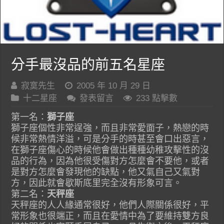
分手最沒品的前五名星座
寂寞先生
2005 年 10 月 29 日
十二星座
發表留言
233 點擊數
第一名：
獅子座
獅子座個性非常逞強，而且非常愛面子，熱戀的時
候非常熱情洋溢，可是分手的時甚至會口出惡言，
在獅子座傷心的時候他會做出種種幼稚攻擊性的沒
品的行為，因為他很受傷對方怎麼會不要他，或者
是對方怎麼會發現他的缺點，他又氣自己又氣對
方，因此就會歇斯底里完全沒有形象可言。
第二名：
天秤座
天秤座的人人緣通常很好，他們人際關係很好，平
常形象也很端正，而且在愛情中為了要維持雙方良