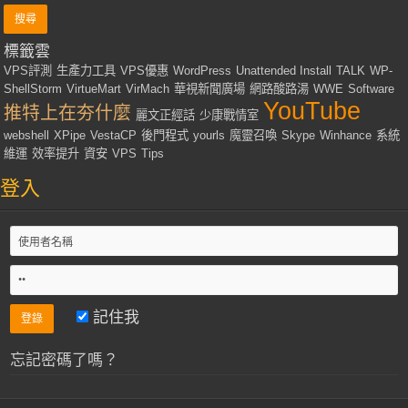
標籤雲
VPS評測
生產力工具
VPS優惠
WordPress
Unattended Install
TALK
WP-
ShellStorm
VirtueMart
VirMach
華視新聞廣場
網路酸路湯
WWE
Software
YouTube
推特上在夯什麼
麗文正經話
少康戰情室
webshell
XPipe
VestaCP
後門程式
yourls
魔靈召喚
Skype
Winhance
系統
維運
效率提升
資安
VPS
Tips
登入
記住我
忘記密碼了嗎？