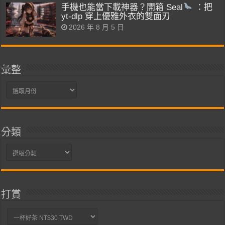
手機也能當下載神器？開箱 Seal
：把
yt-dlp 穿上優雅外衣的雙面刃
2026 年 8 月 5 日
彙整
彙
整
分類
分
類
打賞