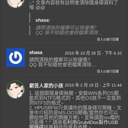
:-* 文章內容就有註明會清除隨身碟資料了
唷 @@
shasa:
請問清除的檔案可以恢復嗎?
QQ 我不知道他會把檔案清除…
登入以進行回覆
shasa
2010 年 10 月 28 日 - 下午 6:10
請問清除的檔案可以恢復嗎?
QQ 我不知道他會把檔案清除…
登入以進行回覆
2010 年 2 月 19 日 - 上午 11:44
窮苦人家的小孩
1. 這個跟隨身碟無關，安裝WIN系列OS都
能抓到NTFS格式的，其他OS就不一定能抓
到NTFS的格式~
2. HPUSBFW只是讓你的隨身碟可開機，文
章中介紹的是MS-DOS開機(當然你也可以
餵給他其他的開機方案)，並無讀取iso檔的
功能唷 ^.^ 請收看
利用Grub4Dos製作USB
開機碟
這篇相信你會有收穫。