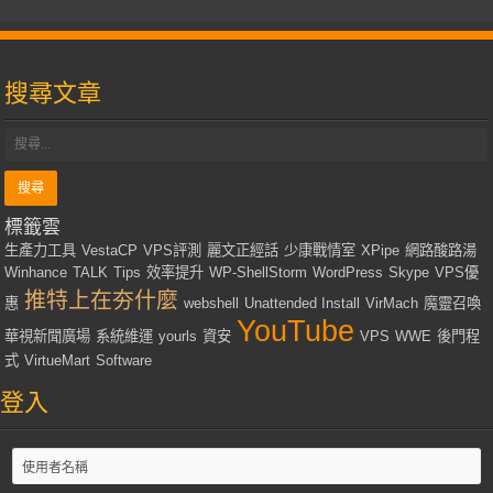
搜尋文章
標籤雲
生產力工具
VestaCP
VPS評測
麗文正經話
少康戰情室
XPipe
網路酸路湯
Winhance
TALK
Tips
效率提升
WP-ShellStorm
WordPress
Skype
VPS優
推特上在夯什麼
惠
webshell
Unattended Install
VirMach
魔靈召喚
YouTube
華視新聞廣場
系統維運
yourls
資安
VPS
WWE
後門程
式
VirtueMart
Software
登入