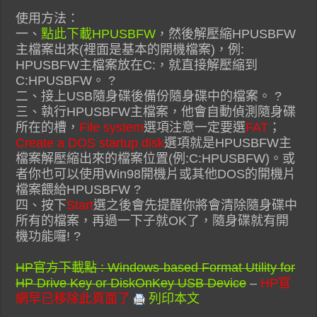
使用方法：
一、
點此下載HPUSBFW
，然後解壓縮HPUSBFW
主檔案出來(裡面是基本的開機檔案)，例:
HPUSBFW主檔案放在C:，就直接解壓縮到
C:HPUSBFW。 ?
二、接上USB隨身碟後備份隨身碟中的檔案。 ?
三、執行HPUSBFW主檔案，他會自動偵測隨身碟
所在的槽，
File system
選項注意一定要選
FAT
；
Create a DOS startup disk
選項就是HPUSBFW主
檔案解壓縮出來的檔案位置(例:C:HPUSBFW)。或
者你也可以使用Win98開機片或其他DOS的開機片
檔案餵給HPUSBFW ?
四、按下
Start
選之後會先提醒你將會清除隨身碟中
所有的檔案，再過一下子就OK了，隨身碟就有開
機功能囉! ?
HP官方下載點 : Windows-based Format Utility for
HP Drive Key or DiskOnKey USB Device
–
HP官
網早已移除此頁面了
列印本文