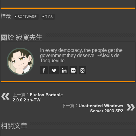
標籤
SOFTWARE
TIPS
關於 寂寞先生
In every democracy, the people get the
government they deserve. ~Alexis de
Tocqueville
上一篇：
Firefox Portable
2.0.0.2 zh-TW
下一篇：
Unattended Windows
Server 2003 SP2
相關文章