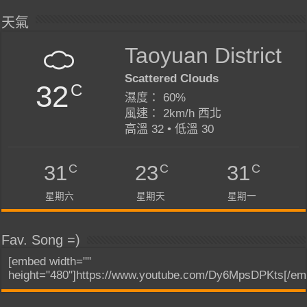
天氣
Taoyuan District
Scattered Clouds
32
C
濕度： 60%
風速： 2km/h 西北
高溫 32 • 低溫 30
C
C
C
31
23
31
星期六
星期天
星期一
Fav. Song =)
[embed width=""
height="480"]https://www.youtube.com/Dy6MpsDPKts[/em