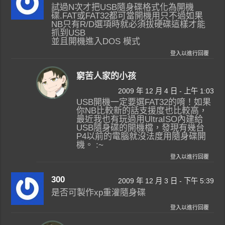
試過N次才把USB隨身碟格式化為開機
碟.FAT或FAT32都可當開機用只不過如果
NB只有R/D選項時就必須拔硬碟這樣才能
抓到USB
並且開機進入DOS 模式
登入以進行回覆
窮苦人家的小孩
2009 年 12 月 4 日 - 上午 1:03
USB開機一定要選FAT32的唷！如果
你NB比較新的話支援度也比較高，
最近我也有玩過用UltraISO內建給
USB隨身碟的開機檔，發現有幾台
P4以前的電腦就沒法度用隨身碟開
機。 :~
登入以進行回覆
300
2009 年 12 月 3 日 - 下午 5:39
是否可製作xp重灌隨身碟
登入以進行回覆