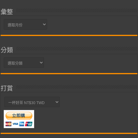
彙整
彙
整
分類
分
類
打賞