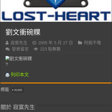
劉文衝碗粿
寂寞先生
2005 年 5 月 27 日
阿殺不嚕
發表留言
223 點擊數
?
列印本文
標籤
KUSO
關於 寂寞先生