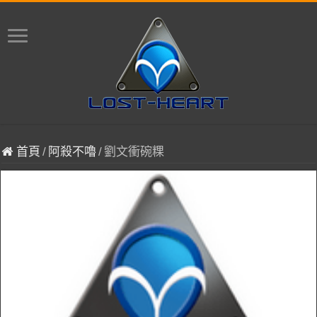
首頁
/
阿殺不嚕
/
劉文衝碗粿