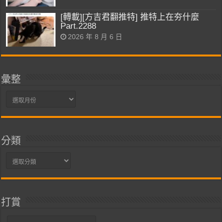
[轉載][方吉君翻推特] 推特上在夯什麼
Part.2288
2026 年 8 月 6 日
彙整
彙
整
分類
分
類
打賞