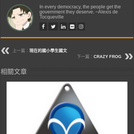
In every democracy, the people get the
government they deserve. ~Alexis de
Tocqueville
上一篇：
現在的國小學生國文
下一篇：
CRAZY FROG
相關文章