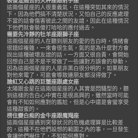
裝傻混過去的天秤座跟射手座
這兩個星座的人很重義氣，在這種突如其來的情況
下，因為他們搞不清楚狀況，又怕自己的反應處理
不當的話會傷害彼此之間的友誼，因此在這種情況
下他們就會裝傻打哈哈的應付過去。
需要先冷靜的牡羊座跟獅子座
這兩個星座的人在聽到朋友的愛的告白時，情緒會
很錯綜複雜，一來會很生氣，氣的是為什麼對方會
說出這種破壞友誼的話，一方面又很自責，會開始
回想自己是不是平常做了一些讓對方誤會的舉動，
因為這兩個星座的人是非黑白很分明的，如果朋友
對他來電了，可能會導致連朋友都沒得做了。
臉紅又心跳的巨蟹座跟處女座
太陽跟金星在這兩個星座的人其實是悶騷型的，聽
到這樣的告白心中實在是很高興的，雖然當時可能
會有不知如何應對的尷尬，但是心中還是會蠻享受
這種甜蜜的。
楞住變白痴的金牛座跟魔羯座
這兩個星座遇到突發狀況的危機處理算是比較差
的，這種不在他們設想的範圍之內的事，一旦發生
會讓他們嚇住了，不知如何應對。