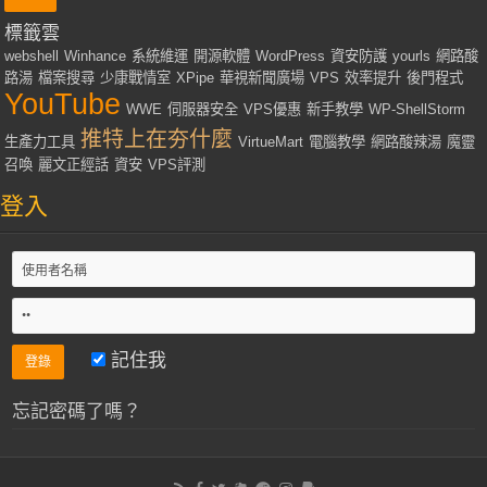
標籤雲
webshell
Winhance
系統維運
開源軟體
WordPress
資安防護
yourls
網路酸
路湯
檔案搜尋
少康戰情室
XPipe
華視新聞廣場
VPS
效率提升
後門程式
YouTube
WWE
伺服器安全
VPS優惠
新手教學
WP-ShellStorm
推特上在夯什麼
生產力工具
VirtueMart
電腦教學
網路酸辣湯
魔靈
召喚
麗文正經話
資安
VPS評測
登入
記住我
忘記密碼了嗎？