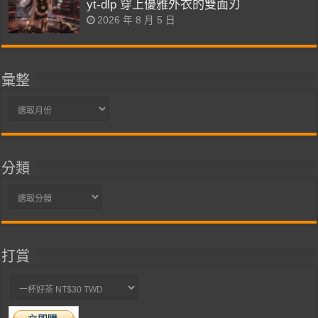
yt-dlp 穿上優雅外衣的雙面刃
2026 年 8 月 5 日
彙整
彙
整
分類
分
類
打賞