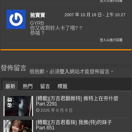
登入以進行回覆
2007 年 10 月 18 日 - 上午 10:27
豬寶寶
GYRB
你又收到好人卡了哦? ?
恭禧 ?
登入以進行回覆
發佈留言
很抱歉，必須
登入
網站才能發佈留言。
最新
熱門
留言
標籤
[轉載][方吉君翻推特] 推特上在夯什麼
Part.2291
2026 年 8 月 9 日
[轉載][方吉君看妹] 我推(特)的妹子
Part.651