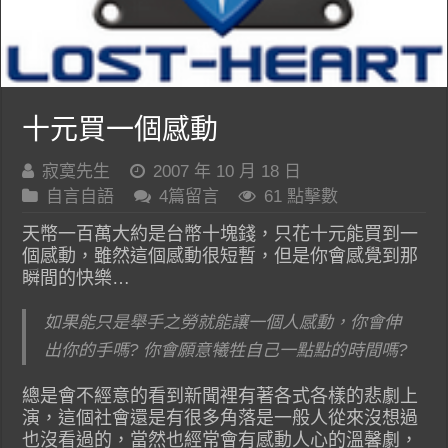
十元買一個感動
寂寞先生
2007 年 10 月 18 日
自言自語
4篇留言
61 點擊數
天幣一百萬大約是台幣十塊錢，只花十元能買到一
個感動，雖然這個感動很短暫，但是你會感覺到那
瞬間的快樂…
如果能只是舉手之勞就能讓一個人感動，你會伸
出你的手嗎? 你會願意犧牲自己一點點的時間嗎?
總是會不經意的看到新聞裡有著各式各樣的悲劇上
演，這個社會還是有很多角落是一般人從來沒想過
也沒看過的，當然也經常會有感動人心的溫馨劇，