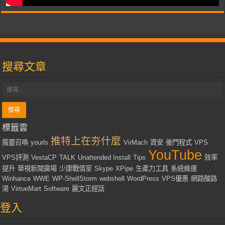
搜尋文章
標籤雲
推特上在夯什麼
魔靈召喚
yourls
VirMach
資安
後門程式
VPS
YouTube
VPS評測
VestaCP
TALK
Unattended Install
Tips
效率
提升
華視新聞廣場
少康戰情室
Skype
XPipe
生產力工具
系統維運
Winhance
WWE
WP-ShellStorm
webshell
WordPress
VPS優惠
網路酸路
湯
VirtueMart
Software
麗文正經話
登入