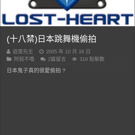
(十八禁)日本跳舞機偷拍
寂寞先生
2005 年 10 月 16 日
阿殺不嚕
2篇留言
318 點擊數
日本鬼子真的很愛偷拍 ?