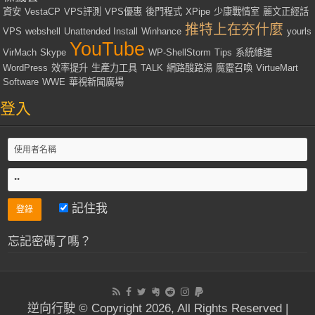
資安
VestaCP
VPS評測
VPS優惠
後門程式
XPipe
少康戰情室
麗文正經話
推特上在夯什麼
VPS
webshell
Unattended Install
Winhance
yourls
YouTube
VirMach
Skype
WP-ShellStorm
Tips
系統維運
WordPress
效率提升
生產力工具
TALK
網路酸路湯
魔靈召喚
VirtueMart
Software
WWE
華視新聞廣場
登入
記住我
忘記密碼了嗎？
逆向行駛 © Copyright 2026, All Rights Reserved |