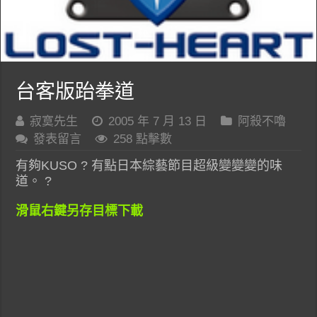
台客版跆拳道
寂寞先生
2005 年 7 月 13 日
阿殺不嚕
發表留言
258 點擊數
有夠KUSO ? 有點日本綜藝節目超級變變變的味
道。 ?
滑鼠右鍵另存目標下載