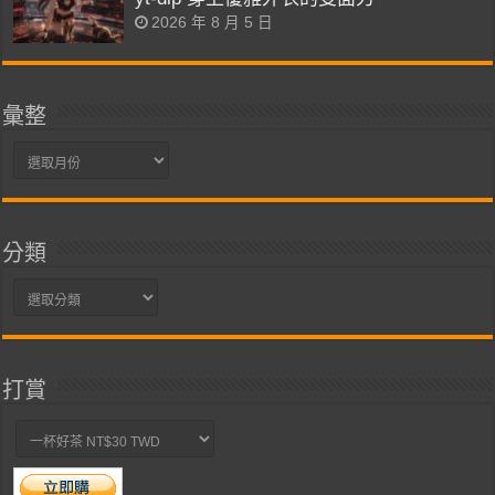
2026 年 8 月 5 日
彙整
彙
整
分類
分
類
打賞