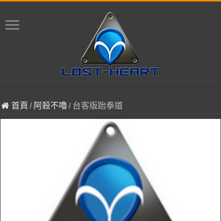
首頁
/
阿殺不嚕
/
台客版跆拳道