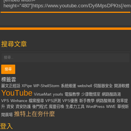
height="480"]https://www.youtube.com/Dy6MpsDPKts[/em
搜尋文章
標籤雲
麗文正經話
XPipe
WP-ShellStorm
系統維運
webshell
伺服器安全
開源軟體
YouTube
VirtueMart
yourls
電腦教學
少康戰情室
網路酸路湯
VPS
Winhance
檔案搜尋
VPS評測
VPS優惠
新手教學
網路酸辣湯
效率提
升
資安
資安防護
後門程式
魔靈召喚
生產力工具
WordPress
WWE
華視新
推特上在夯什麼
聞廣場
登入