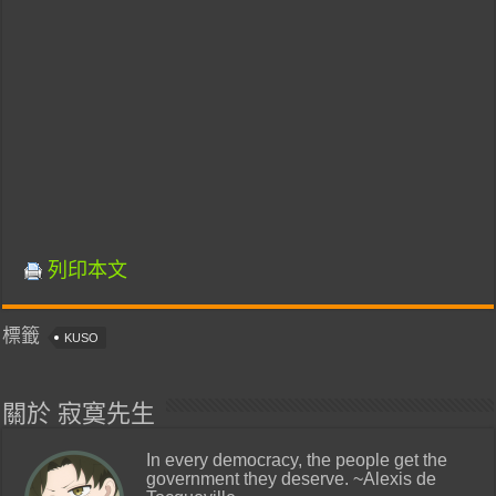
列印本文
標籤
KUSO
關於 寂寞先生
In every democracy, the people get the
government they deserve. ~Alexis de