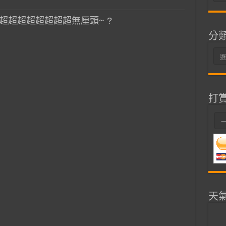
整
超超超超超超超超無厘頭~ ?
分
分
類
打
天