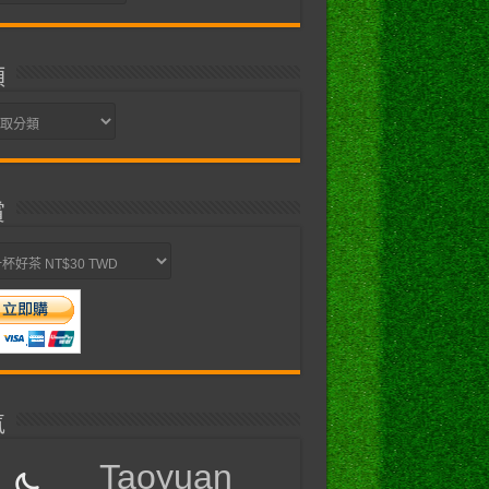
類
賞
氣
Taoyuan