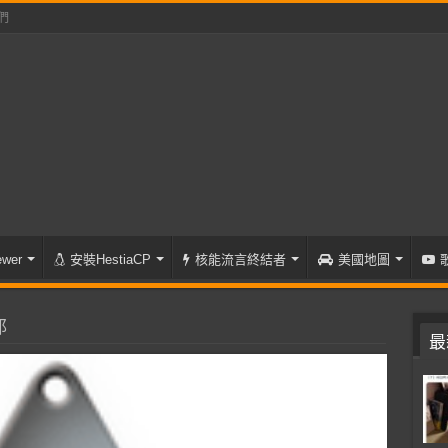
們
wer
安裝HestiaCP
核能流言終結者
美國地圖
耶
最