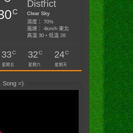
District
30
C
Clear Sky
濕度： 70%
風速： 4km/h 東北
高溫 30 • 低溫 28
C
C
C
33
32
24
星期五
星期六
星期天
. Song =)