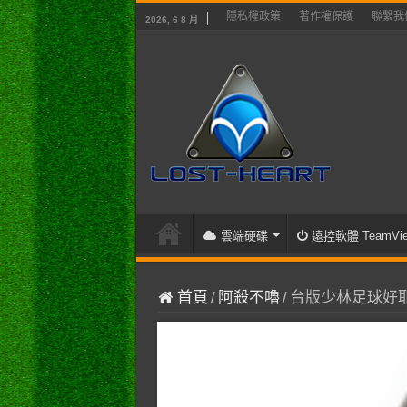
隱私權政策
著作權保護
聯繫我
2026, 6 8 月
雲端硬碟
遠控軟體 TeamVie
首頁
/
阿殺不嚕
/
台版少林足球好