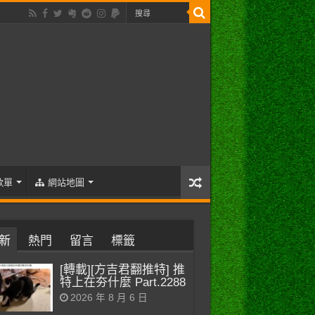
歌單
網站地圖
新
熱門
留言
標籤
[轉載][方吉君翻推特] 推
特上在夯什麼 Part.2288
2026 年 8 月 6 日