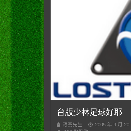
台版少林足球好耶
寂寞先生
2005 年 9 月 20