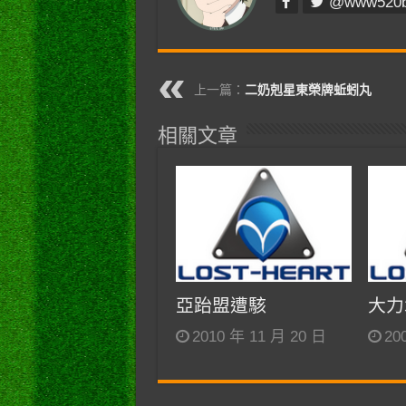
@www520
上一篇：
二奶剋星東榮牌蚯蚓丸
相關文章
亞跆盟遭駭
大力
2010 年 11 月 20 日
20