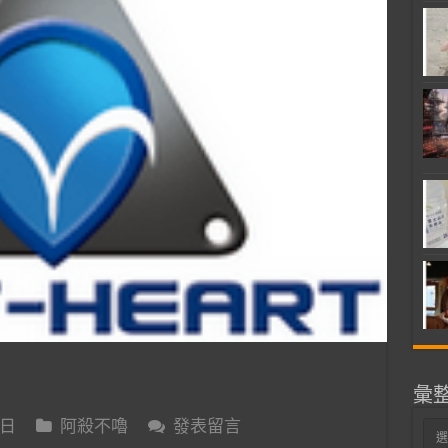
彙
 日
阿殺不嚕
發表留言
彙