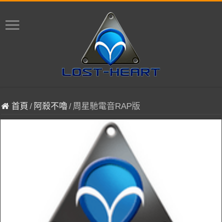
首頁
/
阿殺不嚕
/
周星馳電音RAP版