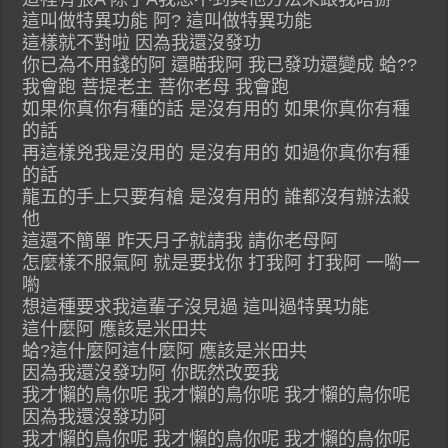
這叫做特異功能 阿? 這叫做特異功能
這樣就不對啦 因為我還沒發功
你已為不用錢的阿 還瞄我阿 我已發功還變成 蛤??
我會跑 菩提老主 菩你老母 我會跑
如果你真你有種的話 是沒有用的 如果你真你有種
的話
再這樣兇我是沒用的 是沒有用的 如過你真你有種
的話
龍五的手上只要有槍 是沒有用的 誰都沒有辦法殺
他
這還不簡單 昨天月子就請我 請你老母阿
怎麼樣不服氣阿 就是要找你 打我阿 打我阿 一喲一
喲
想這種要求我這輩子沒見過 這叫過特異功能
這什麼阿 應該是米田共
蛤?這什麼阿這什麼阿 應該是米田共
因為我還沒發功阿 你既然改耍我
我才懶的鳥你呢 我才懶的鳥你呢 我才懶的鳥你呢
因為我還沒發功阿
我才懶的鳥你呢 我才懶的鳥你呢 我才懶的鳥你呢