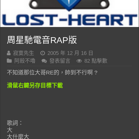
周星馳電音RAP版
寂寞先生
2005 年 12 月 16 日
阿殺不嚕
發表留言
82 點擊數
不知道那位大哥RE的，帥到不行啊 ?
滑鼠右鍵另存目標下載
歌詞：
大
大什麼大