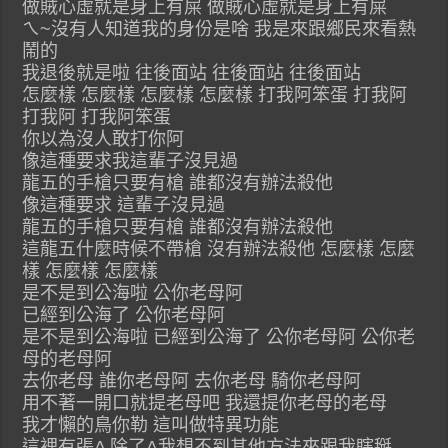
做賊心虛就是身上有屎 做賊心虛就是身上有屎
ㄟ~沒有人知道我的身份是啥 我是來跟鄉民來看熱
鬧的
我退後就是啦 往後面站 往後面站 往後面站
怎麼樣 怎麼樣 怎麼樣 怎麼樣 打我阿笨蛋 打我阿
打我阿 打我阿笨蛋
你以為沒人敢打你阿
像這種要求我這輩子沒見過
龍五的手槍只要有槍 誰都沒有辦法殺他
像這種要求 這輩子沒見過
龍五的手槍只要有槍 誰都沒有辦法殺他
這龍五什麼時候不帶槍 沒有辦法殺他 怎麼樣 怎麼
樣 怎麼樣 怎麼樣
是不是到公海啦 公你老母阿
已經到公海了 公你老母阿
是不是到公海啦 已經到公海了 公你老母阿 公你老
母的老母阿
去你老母 誰你老母阿 去你老母 騎你老母阿
用不著一開口就提老母吧 我還提你老母的老母
我才懶的鳥你勒 這叫做特異功能
這裡有張A 除了A我想不到其他方法來跟我瞎掰