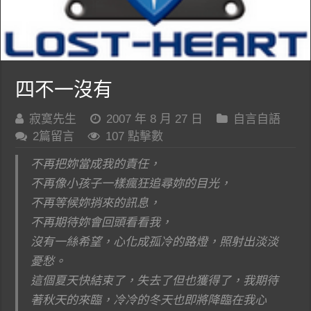
四不一沒有
寂寞先生
2007 年 8 月 27 日
自言自語
2篇留言
107 點擊數
不再把妳當成我的責任，
不再像小孩子一樣瘋狂追尋妳的目光，
不再等候妳捎來的訊息，
不再期待妳會回頭看看我，
沒有一絲希望，心化成孤冷的路燈，照射出淡淡
憂愁。
這個夏天快結束了，失去了但也獲得了，我期待
著秋天的來臨，冷冷的冬天也即將降臨在我心