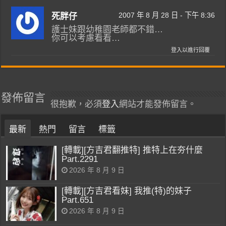
2007 年 8 月 28 日 - 下午 8:36
死胖仔
護士妹跟幼稚園老師都不錯…
你可以考慮看看…
登入以進行回覆
發佈留言
很抱歉，必須
登入
網站才能發佈留言。
最新
熱門
留言
標籤
[轉載][方吉君翻推特] 推特上在夯什麼
Part.2291
2026 年 8 月 9 日
[轉載][方吉君看妹] 我推(特)的妹子
Part.651
2026 年 8 月 9 日