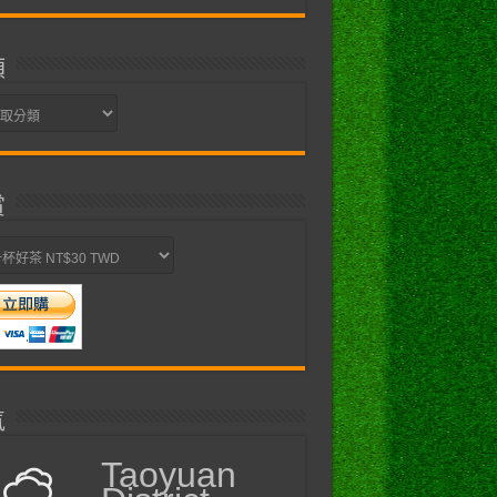
類
賞
氣
Taoyuan