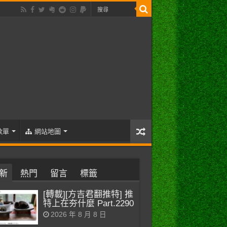
歌單
網站地圖
新
熱門
留言
標籤
[轉載][方吉君翻推特] 推
特上在夯什麼 Part.2290
2026 年 8 月 8 日