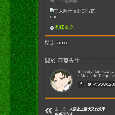
219 點擊數
noo
列印本文
標籤
KUSO
關於 寂寞先生
In every democracy,
~Alexis de Tocquevi
@www520
上一篇：
人類史上最快又有效率
的避孕方法