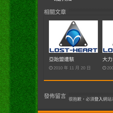
相關文章
亞跆盟遭駭
大力
2010 年 11 月 20 日
20
發佈留言
很抱歉，必須
登入
網站