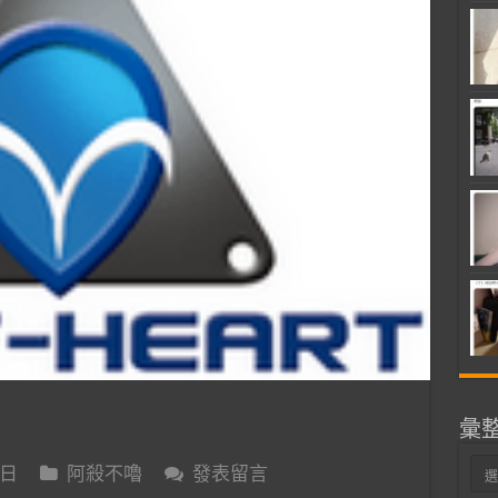
彙
彙
 日
阿殺不嚕
發表留言
整