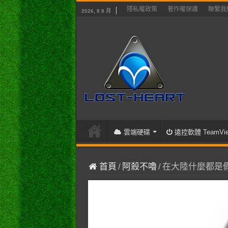
隱私權政策
著作權保護
聯繫我
2026, 8 8 月
雲端硬碟
遠控軟體 TeamVie
首頁
/
阿殺不嚕
/
在大陸什麼都是