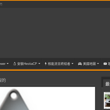
們
wer
安裝HestiaCP
核能流言終結者
美國地圖
假的
最