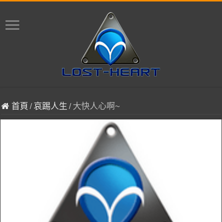
首頁
/
哀踢人生
/
大快人心啊~