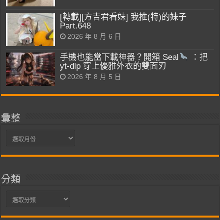
[轉載][方吉君看妹] 我推(特)的妹子
Part.648
2026 年 8 月 6 日
手機也能當下載神器？開箱 Seal
：把
yt-dlp 穿上優雅外衣的雙面刃
2026 年 8 月 5 日
彙整
彙
整
分類
分
類