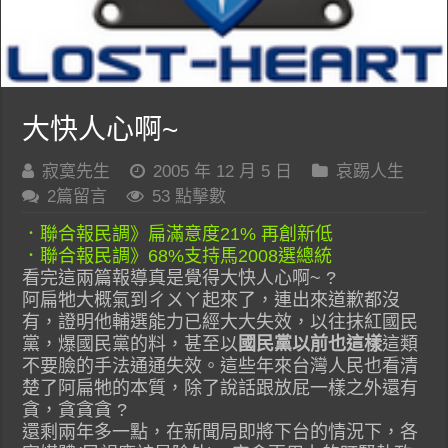
大快人心啊~
寂寞先生
2005 年 12 月 5 日
哀踢人生
2篇留言
53 點擊數
．聯合報民調》扁滿意度21% 再創新低
．聯合報民調》68%支持馬2008選總統
看完這兩篇報導真是覺得大快人心啊~ ?
阿扁牠大概氣到ㄔㄨㄚ起來了，連出來道歉都沒
有，證明他輔選能力已經大大失效，以往抹紅國民
黨，爆國民黨的料，甚至以
國民黨以前也這樣
這類
不要臉的手法通通失效。這些年來台灣人民也看清
楚了阿扁牠的本質，除了說話跟放屁一樣之外還有
貪，貪貪貪 ?
還剩兩年多一點，在新聞局即將下台的情況下，各