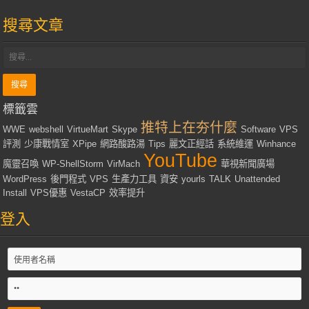
搜尋文章
標籤雲
推特上在夯什麼
WWE
webshell
VirtueMart
Skype
Software
VPS
評測
少康戰情室
XPipe
網路酸路湯
Tips
麗文正經話
系統維運
Winhance
YouTube
魔靈召喚
WP-ShellStorm
VirMach
華視新聞廣場
WordPress
後門程式
VPS
生產力工具
資安
yourls
TALK
Unattended
Install
VPS優惠
VestaCP
效率提升
登入