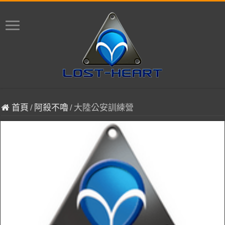
首頁
/
阿殺不嚕
/
大陸公安訓練營