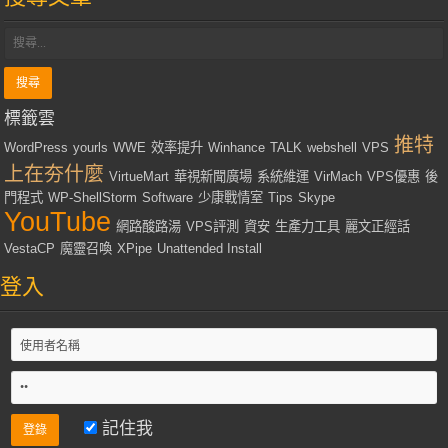
標籤雲
推特
WordPress
yourls
WWE
效率提升
Winhance
TALK
webshell
VPS
上在夯什麼
VirtueMart
華視新聞廣場
系統維運
VirMach
VPS優惠
後
門程式
WP-ShellStorm
Software
少康戰情室
Tips
Skype
YouTube
網路酸路湯
VPS評測
資安
生產力工具
麗文正經話
VestaCP
魔靈召喚
XPipe
Unattended Install
登入
記住我