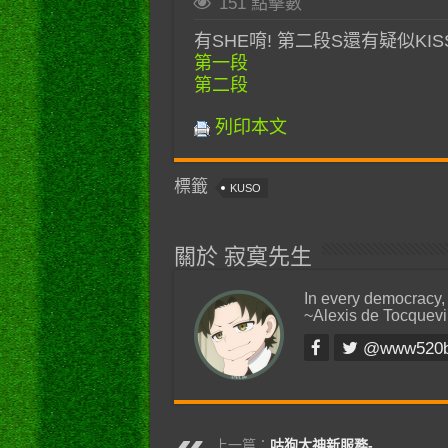
151 點擊數
有SHE唷! 第二段S還有疑似KIS
第一段
第二段
列印本文
標籤
KUSO
關於 寂寞先生
In every democracy,
~Alexis de Tocquevi
@www520
上一篇：
咕狗大神新服務-