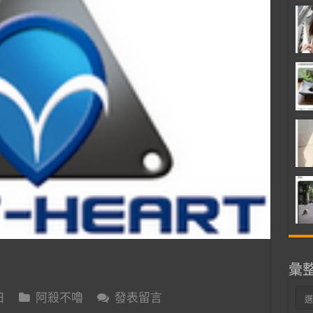
彙
彙
日
阿殺不嚕
發表留言
整