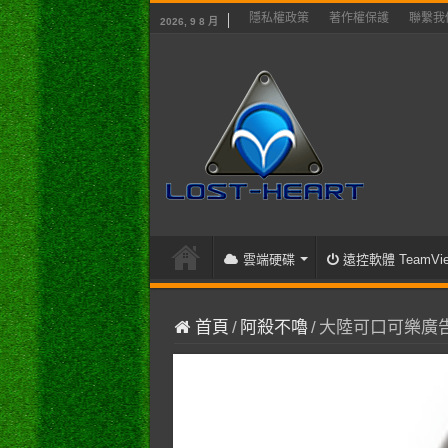
隱私權政策
著作權保護
聯繫我
2026, 9 8 月
雲端硬碟
遠控軟體 TeamVie
首頁
/
阿殺不嚕
/
大陸可口可樂廣