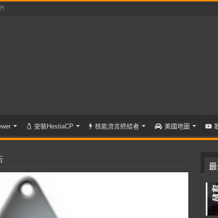
們
wer
安裝HestiaCP
核能流言終結者
美國地圖
告
最