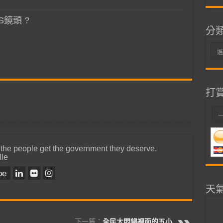
S鏡頭 ?
分
分
類
打
 the people get the government they deserve.
lle
be
天
下一篇：
全民大悶鍋裡面的五小