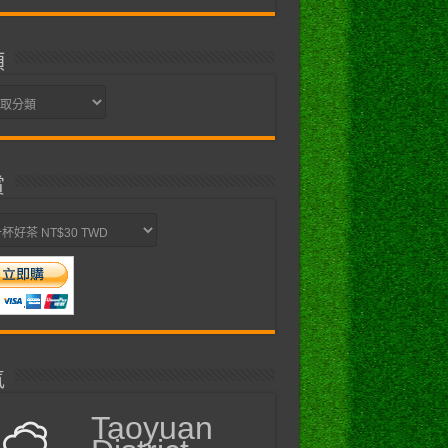
類
賞
氣
Taoyuan