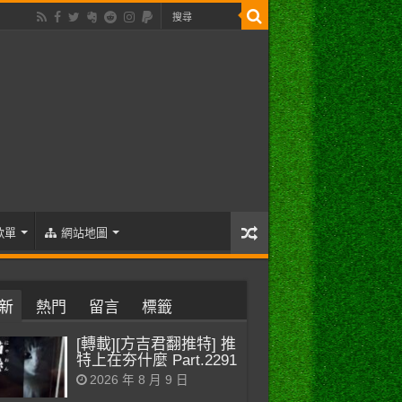
歌單
網站地圖
新
熱門
留言
標籤
[轉載][方吉君翻推特] 推
特上在夯什麼 Part.2291
2026 年 8 月 9 日