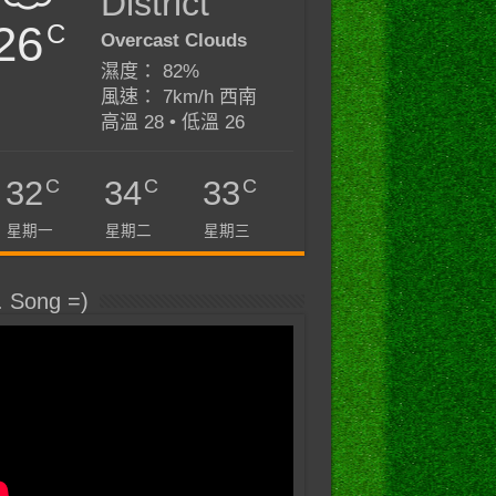
District
26
C
Overcast Clouds
濕度： 82%
風速： 7km/h 西南
高溫 28 • 低溫 26
C
C
C
32
34
33
星期一
星期二
星期三
. Song =)