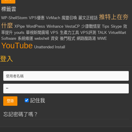
標籤雲
推特上在夯
WP-ShellStorm
VPS優惠
VirMach
魔靈召喚
麗文正經話
什麼
XPipe
WordPress
Winhance
VestaCP
少康戰情室
Tips
Skype
效
率提升
yourls
華視新聞廣場
VPS
生產力工具
VPS評測
TALK
VirtueMart
Software
系統維運
webshell
資安
後門程式
網路酸路湯
WWE
YouTube
Unattended Install
登入
記住我
忘記密碼了嗎？