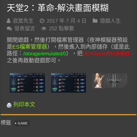
天堂2：革命-解決畫面模糊
寂寞先生
2017 年 7 月 4 日
遊戲人生
發表留言
252 點擊數
關閉遊戲，然後打開檔案管理器（夜神模擬器預設
是
ES檔案管理器
），然後進入到內部儲存（或是此
路徑：
），把
/storage/emulated/0
UE4Game資料夾刪除
之後再啟動遊戲即可。
列印本文
標籤
GAME