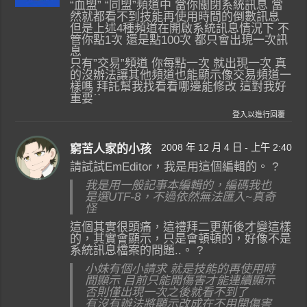
“血盟” “同盟”頻道中 當你關閉系統訊息 當
然就都看不到技能再使用時間的倒數訊息
但是上述4種頻道在開啟系統訊息情況下 不
管你點1次 還是點100次 都只會出現一次訊
息
只有”交易”頻道 你每點一次 就出現一次 真
的沒辦法讓其他頻道也能顯示像交易頻道一
樣嗎 拜託幫我找看看哪邊能修改 這對我好
重要ˊˋ
登入以進行回覆
2008 年 12 月 4 日 - 上午 2:40
窮苦人家的小孩
請試試EmEditor，我是用這個編輯的。 ?
我是用一般記事本編輯的，編碼我也
是選UTF-8，不過依然無法匯入~真奇
怪
這個其實很頭痛，這禮拜二更新後才變這樣
的，其實會顯示，只是會頓頓的，好像不是
系統訊息檔案的問題..。 ?
小妹有個小請求 就是技能的再使用時
間顯示 目前只能開傷害才能連續顯示
否則僅出現一次之後就看不到了
有沒有辦法將顯示改成在不用開傷害