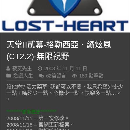
天堂II貳幕-格勒西亞．繽炫風
(CT2.2)-無限視野
寂寞先生
2008 年 11 月 11 日
遊戲人生
62篇留言
180 點擊數
維他命? 活力藥草! 我都可以不要，我只希望外掛少
一點、嘴砲少一點、心機少一點，快樂多一點…。
?
*********更新歷史*********
2008/11/11 – 第一次修改。
2008/11/18 – 官網更新檔案。