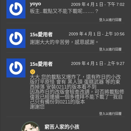
yoyo
2009 年 4 月 1 日 - 下午 7:02
板主..載點又不能下載呢……. ?
登入以進行回覆
2009 年 4 月 1 日 - 上午 10:56
15s愛用者
謝謝大大的辛苦勞，感恩感謝。
登入以進行回覆
2009 年 4 月 1 日 - 上午 9:27
15s愛用者
大大 您的載點又爆炸了，還有昨日的小改
版打平原怪 會有 黑人頭 蛋糕武器 等的東
西掉落 安裝0211的版本看不到
因為昨日的改版會檢查改調，可否將載點修
復我已經連續一個多禮拜不能下載了ˇˇ我自
己只有備份到0211的版本
謝謝您
登入以進行回覆
窮苦人家的小孩