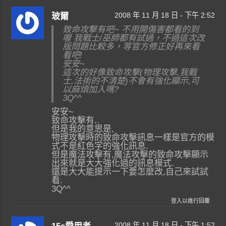
2008 年 11 月 18 日 - 下午 2:52
玻爾
致命攻擊有吧~ 不用開傷害都看的到
喔 我戰士/巫師都有試過，不過這次改
版問題比較多，等官方修正好再來看
看吧!
安安~
這次的好像致命攻擊(物理攻擊,我戰
士,法術的不清楚)不會有強化顯示,可
以麻煩加入嗎?
3Q^^
安安~
致命攻擊有..
但是我的意思是,
物理攻擊時的致命攻擊訊息一樣是官方的模
式不是紅色字的強化訊息.
但是魔法攻擊有,魔法攻擊的致命攻擊顯示
出來就是大大強化過的訊息模式.
還是大大能提示一下要怎麼改,自己來試試
看.
3Q^^
登入以進行回覆
2008 年 11 月 18 日 - 下午 1:52