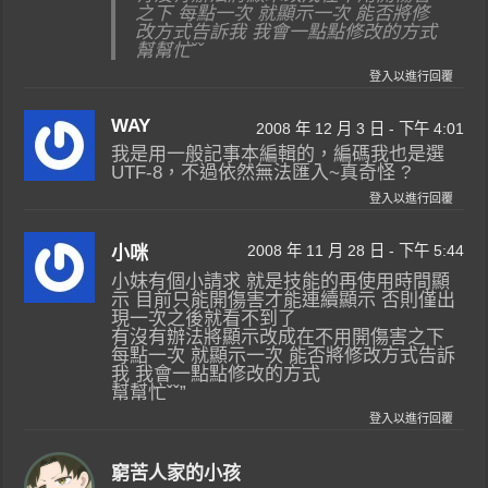
之下 每點一次 就顯示一次 能否將修
改方式告訴我 我會一點點修改的方式
幫幫忙ˇˇ
登入以進行回覆
WAY
2008 年 12 月 3 日 - 下午 4:01
我是用一般記事本編輯的，編碼我也是選
UTF-8，不過依然無法匯入~真奇怪 ?
登入以進行回覆
2008 年 11 月 28 日 - 下午 5:44
小咪
小妹有個小請求 就是技能的再使用時間顯
示 目前只能開傷害才能連續顯示 否則僅出
現一次之後就看不到了
有沒有辦法將顯示改成在不用開傷害之下
每點一次 就顯示一次 能否將修改方式告訴
我 我會一點點修改的方式
幫幫忙ˇˇ”
登入以進行回覆
窮苦人家的小孩