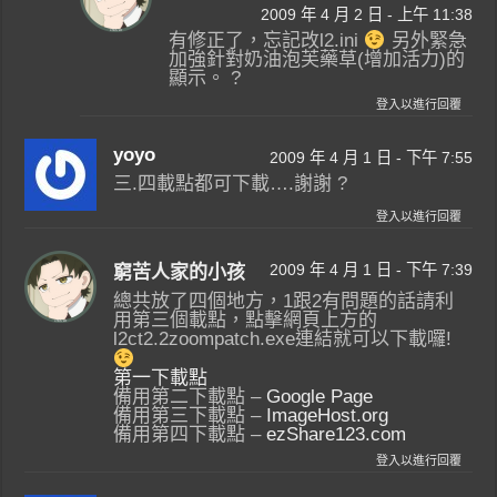
2009 年 4 月 2 日 - 上午 11:38
有修正了，忘記改l2.ini
另外緊急
加強針對奶油泡芙藥草(增加活力)的
顯示。 ?
登入以進行回覆
yoyo
2009 年 4 月 1 日 - 下午 7:55
三.四載點都可下載….謝謝 ?
登入以進行回覆
2009 年 4 月 1 日 - 下午 7:39
窮苦人家的小孩
總共放了四個地方，1跟2有問題的話請利
用第三個載點，點擊網頁上方的
l2ct2.2zoompatch.exe連結就可以下載囉!
第一下載點
備用第二下載點 –
Google Page
備用第三下載點 –
ImageHost.org
備用第四下載點 –
ezShare123.com
登入以進行回覆