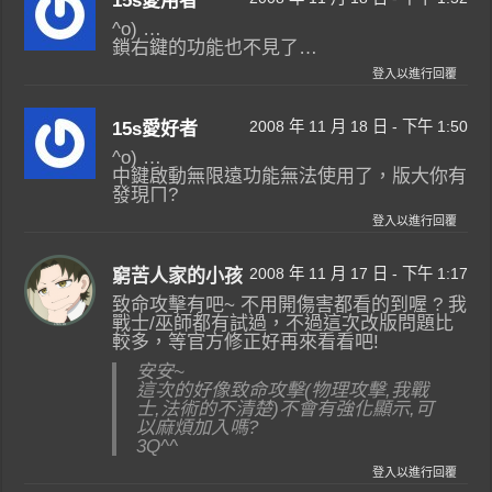
15s愛用者
^o) …
鎖右鍵的功能也不見了…
登入以進行回覆
2008 年 11 月 18 日 - 下午 1:50
15s愛好者
^o) …
中鍵啟動無限遠功能無法使用了，版大你有
發現ㄇ?
登入以進行回覆
2008 年 11 月 17 日 - 下午 1:17
窮苦人家的小孩
致命攻擊有吧~ 不用開傷害都看的到喔 ? 我
戰士/巫師都有試過，不過這次改版問題比
較多，等官方修正好再來看看吧!
安安~
這次的好像致命攻擊(物理攻擊,我戰
士,法術的不清楚)不會有強化顯示,可
以麻煩加入嗎?
3Q^^
登入以進行回覆