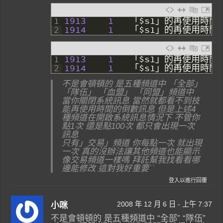
1
1913
1
「
$
s1
」的再使用時間
2
1914
1
「
$
s1
」的再使用時間
1
1913
1
「
$
s1
」的再使用時間
2
1914
1
「
$
s1
」的再使用時間
不是會頓頓的 是五種頻道中 「全部」
「隊伍」 「血盟」 「同盟」頻道中
當你關閉系統訊息 當然就都看不到技
能再使用時間的倒數訊息 但是上述4
種頻道在開啟系統訊息情況下 不管你
點1次 還是點100次 都只會出現一次
訊息
只有」交易」頻道 你每點一次 就出現
一次 真的沒辦法讓其他頻道也能顯示
像交易頻道一樣嗎 拜託幫我找看看哪
邊能修改 這對我好重要ˊˋ
登入以進行回覆
2008 年 12 月 6 日 - 上午 7:37
小咪
不是會頓頓的 是五種頻道中 “全部” “隊伍”