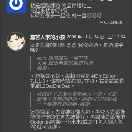
就是組隊練功 物品掉落地上
撿起來就會叮1聲
有時打很多一起撿 就一直叮叮叮…
登入以進行回覆
2008 年 11 月 24 日 - 上午 2:04
窮苦人家的小孩
這是怎樣的叮咚 @@ 我沒碰過，是過濾字
嗎?
版大 組隊練功一值叮咚
可否 釋出無聲的系統訊息
感謝~
可能格式不對，編輯器我是用EmEditor
7.1.1.0，儲存時請選擇UTF-8，或是試試看
重啟L2DatEncDec。
我改好了之後再重新匯入一次，可是
出現了這樣的問題，請問可以指點我
一下哪邊有問題嗎~感謝
這很簡單，先安裝好懶人包，再登入遊戲後
把你習慣的位置先調整好，再關掉遊戲後把
Option.ini複製一份出來(或是打包入懶人包
內)就可以囉。