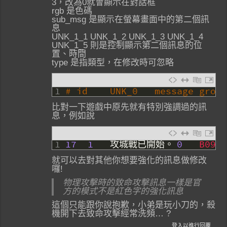
3，改為0就會顯示在對話框
rgb 是色碼
sub_msg 是顯示在螢幕畫面中的第二個訊
息
UNK_1_1 UNK_1_2 UNK_1_3 UNK_1_4
UNK_1_5 則是控制顯示第二個訊息的位
置、時間
type 是指類型，在修改時可忽略
1
比對一下遊戲中原先就有特別強調過的訊
息，例如說
1
17
1
攻城戰已開始。
0
就可以去對其他你想要強化的訊息做修改
囉!
物理攻擊時的致命攻擊訊息一樣是官
方的模式不是紅色字的強化訊息
這個只能跟你說抱歉，小弟是玩小刀的，殺
機開下去致命攻擊經常洗頻… ?
登入以進行回覆