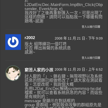
於
L2DatEncDec.MainForm.ImpBtn_Click(Object
sender, EventArgs e)
我改好了之後再重新匯入一次，可是出現了
這樣的問題，請問可以指點我一下哪邊有問
題嗎~感謝
登入以進行回覆
r2002
2008 年 11 月 21 日 - 下午 9:09
版大 組隊練功一值叮咚
可否 釋出無聲的系統訊息
感謝~
登入以進行回覆
2008 年 11 月 20 日 - 上午 6:52
窮苦人家的小孩
討人厭的「」、鎖右鍵、無限視野以及系統
訊息的問題已經做修改了，請大家在測試看
看，怎麼改呢，我說個大概
先用L2Dat_EncDec解碼systemmsg-tw.dat
檔案，就可以查看系統訊息的內容，而這些
是有規則的：
message 是顯示在對話框的
group 是群組，例如致命攻擊的群組原先是