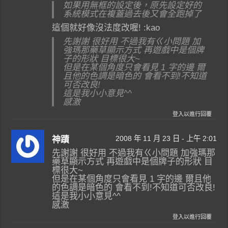
如果用無框的設定後，原先設定好的
系統模式在複蓋過去後又會全跑掉了
這個就好像沒法度改喔! :kao
先謝謝 很好用 不過我有ㄍ小問題 加
強瑪那藥草顯示方式 再遊戲中是個牌
子的形狀 目標很大~
但是在某個角度只會看見 1 字的邊 爾
且他的色調是暗色的 會看不到!不知道
可否改良!
這是我小小意見^^
感激
登入以進行回覆
2008 年 11 月 23 日 - 上午 2:01
神蹟
先謝謝 很好用 不過我有ㄍ小問題 加強瑪那
藥草顯示方式 再遊戲中是個牌子的形狀 目
標很大~
但是在某個角度只會看見 1 字的邊 爾且他
的色調是暗色的 會看不到!不知道可否改良!
這是我小小意見^^
感激
登入以進行回覆