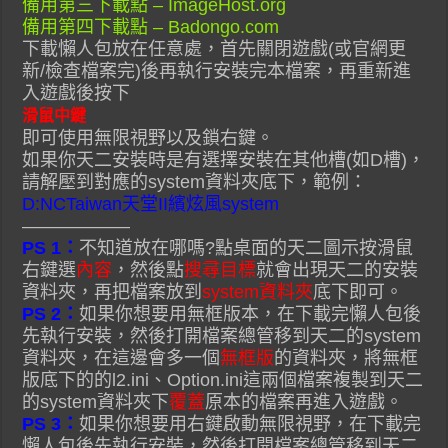
備用第三下載點 – ImageHost.org
備用第四下載點 – Badongo.com
下載懶人包放在任意處，首先關閉遊戲(或官網更
新/檢查檔案完)後再執行安裝完本檔案，再重新進
入遊戲後按下
滑鼠中鍵
即可使用無限視野以及鎖右鍵。
如果你天二安裝時是有選擇安裝在其他槽(如D槽)，
請解壓到對應的system資料夾底下，範例：
D:NCTaiwan天堂II繽炫風system
——————
PS 1：
不知道放在哪嗎?點桌面的天二圖示按滑鼠
右鍵選
內容
，然後點
搜尋目標
就會出現天二的安裝
資料夾，再把檔案放到
system資料夾
底下即可。
PS 2：
如果你想要用無框版本，在下載完懶人包後
先執行安裝，然後打開檔案總管移到天二的system
資料夾，在這邊會多一個
無框版
的資料夾，將無框
版底下的的l2.ini、Option.ini這兩個檔案複製到天二
的system資料夾下
覆蓋
原本的檔案再進入遊戲。
PS 3：
如果你想要用右鍵啟動無限視野，在下載完
懶人包後先執行安裝，然後打開檔案總管移到天二