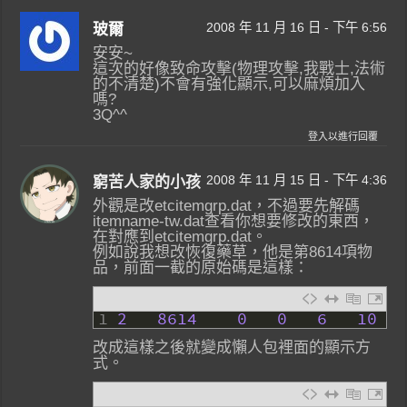
2008 年 11 月 16 日 - 下午 6:56
玻爾
安安~
這次的好像致命攻擊(物理攻擊,我戰士,法術
的不清楚)不會有強化顯示,可以麻煩加入
嗎?
3Q^^
登入以進行回覆
2008 年 11 月 15 日 - 下午 4:36
窮苦人家的小孩
外觀是改etcitemgrp.dat，不過要先解碼
itemname-tw.dat查看你想要修改的東西，
在對應到etcitemgrp.dat。
例如說我想改恢復藥草，他是第8614項物
品，前面一截的原始碼是這樣：
1
2
8614
0
0
6
10
改成這樣之後就變成懶人包裡面的顯示方
式。