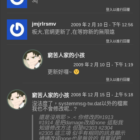
3q
登入以進行回覆
jmjrlrsmv
2009 年 2 月 10 日 - 下午 12:56
板大,官網更新了,在等妳新的無限遠
登入以進行回覆
窮苦人家的小孩
2009 年 2 月 10 日 - 下午 1:19
更新好囉~
登入以進行回覆
2008 年 12 月 15 日 - 上午 5:18
窮苦人家的小孩
沒法度了，systemmsg-tw.dat以外的檔案
我也不會修改呢.. ?
還是沒用耶 > .< 你修改的#1913
#1914 是把damage改成none 這點我
知道修改方法 但是#2303 #2304
#2305 這三項 似乎有相同的訊息顯示
通通改成none也是無效的 我嘗試把