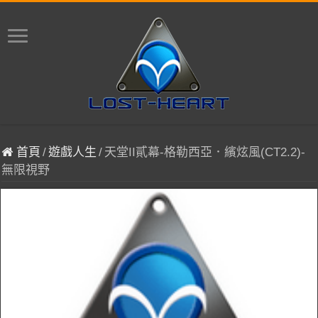
首頁
/
遊戲人生
/
天堂II貳幕-格勒西亞．繽炫風(CT2.2)-
無限視野