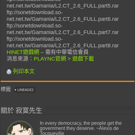
net.net.tw/Gamania/L2.CT_2.6_FULL.part5.rar
ftp://sonetdownload.so-
net.net.tw/Gamania/L2.CT_2.6_FULL.part6.rar
ftp://sonetdownload.so-
net.net.tw/Gamania/L2.CT_2.6_FULL.part7.rar
ftp://sonetdownload.so-
net.net.tw/Gamania/L2.CT_2.6_FULL.part8.rar
HINET遊戲網
– 需有中華電信會員
消息來源：
PLAYNC官網 > 遊戲下載
列印本文
標籤
LINEAGE2
關於 寂寞先生
In every democracy, the people get the
government they deserve. ~Alexis de
Tocqueville