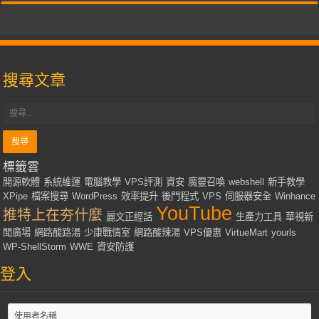
搜尋文章
標籤雲
開源軟體
系統維運
電腦教學
VPS評測
資安
魔靈召喚
webshell
新手教學
XPipe
檔案搜尋
WordPress
效率提升
後門程式
VPS
伺服器安全
Winhance
YouTube
推特上在夯什麼
麗文正經話
生產力工具
華視新
聞廣場
網路酸路湯
少康戰情室
網路酸辣湯
VPS優惠
VirtueMart
yourls
WP-ShellStorm
WWE
資安防護
登入