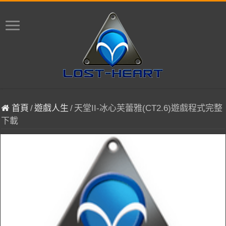
首頁
/
遊戲人生
/
天堂II-冰心芙蕾雅(CT2.6)遊戲程式完整
下載