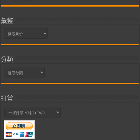
彙整
彙
整
分類
分
類
打賞