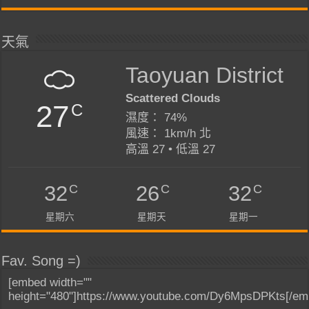
天氣
Taoyuan District
Scattered Clouds
27
C
濕度： 74%
風速： 1km/h 北
高溫 27 • 低溫 27
C
C
C
32
26
32
星期六
星期天
星期一
Fav. Song =)
[embed width=""
height="480"]https://www.youtube.com/Dy6MpsDPKts[/em