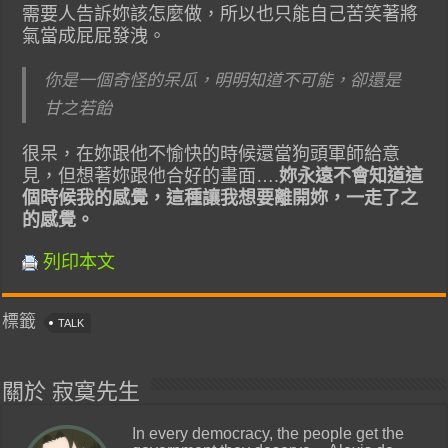
需要人告訴妳該怎麼做，所以也只能自己苦笑著將
氣當成屁屁發洩。
你是一個奇怪的呆瓜，明明知道不可能，卻還是
甘之若飴
很呆，在妳跟他不愉快的時候還當狗頭軍師給意
見，但想著妳跟他合好的畫面….
妳永遠不會知道這
個時候我的感覺，這種讓我想要離開妳，一走了之
的感覺。
列印本文
標籤
TALK
關於 寂寞先生
In every democracy, the people get the