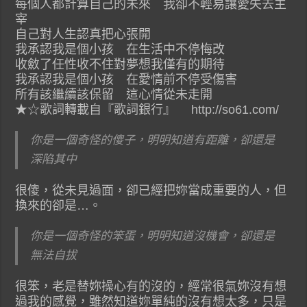
每個人都計算自己的未來 我卻不輕易讓愛失去主
宰
自己對人生認真把心張開
我承認我是個小孩 在生活中不停悔改
收斂了任性收不住對夢想我僅有的期待
我承認我是個小孩 在愛情前不停受傷害
所有該繼續該保留 這心情從未走開
★☆歌詞轉載自『歌詞銀行』 http://so61.com/
你是一個奇怪的傻子，明明知道有距離，卻還是
深陷其中
很傻，從未見過面，卻已經把妳當成重要的人，但
換來的卻是…。
你是一個奇怪的笨蛋，明明知道沒機會，卻還是
無法自拔
很笨，老是替妳操心有的沒的，經常很氣妳沒有想
過我的感覺，雖然知道妳單純的沒有想太多，只是