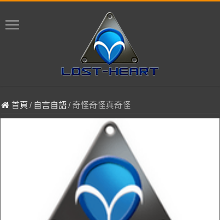
首頁
/
自言自語
/
奇怪奇怪真奇怪