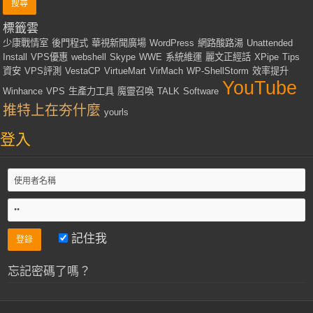
標籤雲
少康戰情室
後門程式
華視新聞廣場
WordPress
網路酸路湯
Unattended
Install
VPS優惠
webshell
Skype
WWE
系統維運
麗文正經話
XPipe
Tips
資安
VPS評測
VestaCP
VirtueMart
VirMach
WP-ShellStorm
效率提升
YouTube
Winhance
VPS
生產力工具
魔靈召喚
TALK
Software
推特上在夯什麼
yourls
登入
記住我
忘記密碼了嗎？