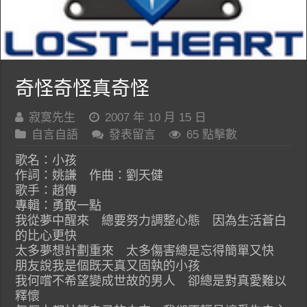
奇怪奇怪真奇怪
寂寞先生
2007 年 10 月 15 日
自言自語
發表留言
65 點擊數
歌名：小孩
作詞：姚謙 作曲：劉天健
歌手：趙傳
專輯：勇敢一點
我從夢中醒來 總要努力調整心態 因為生活蒼白
的比心更快
太多夢想計劃重來 太多傷害總是忘得簡單又快
朋友說我是個既天真又固執的小孩
我何嚐不希望變成世故的男人 卻總是對真愛難以
釋懷