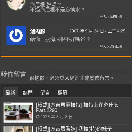
海尼根 好喝 ?
不過海尼根不是忘情水 ?
登入以進行回覆
2007 年 9 月 24 日 - 上午 4:25
滷肉腳
給你一瓶海尼根不好嗎?? ?
登入以進行回覆
發佈留言
很抱歉，必須
登入
網站才能發佈留言。
最新
熱門
留言
標籤
[轉載][方吉君翻推特] 推特上在夯什麼
Part.2290
2026 年 8 月 8 日
[轉載][方吉君看妹] 我推(特)的妹子