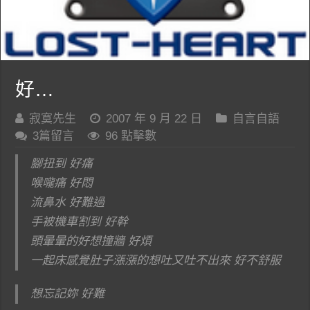
好…
寂寞先生
2007 年 9 月 22 日
自言自語
3篇留言
96 點擊數
腳扭到 好痛
喉嚨痛 好悶
流鼻水 好難過
手被機車割到 好幹
頭暈暈的好想撞牆 好煩
一起床感覺肚子漲漲的想吐又吐不出來 好不舒服
想忘記妳 好難