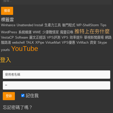
標籤雲
Winhance
Unattended Install
生產力工具
後門程式
WP-ShellStorm
Tips
推特上在夯什麼
WordPress
系統維運
WWE
少康戰情室
魔靈召喚
VestaCP
Software
麗文正經話
VPS評測
VPS
效率提升
華視新聞廣場
網路
酸路湯
webshell
TALK
XPipe
VirtueMart
VPS優惠
VirMach
資安
Skype
YouTube
yourls
登入
記住我
忘記密碼了嗎？