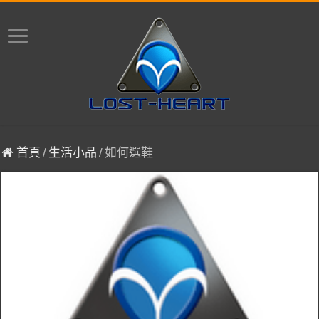
首頁
/
生活小品
/
如何選鞋