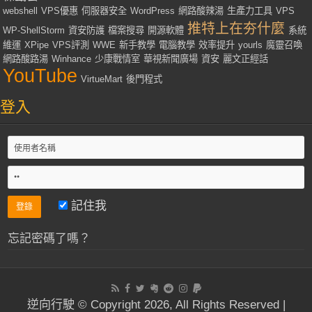
webshell
VPS優惠
伺服器安全
WordPress
網路酸辣湯
生產力工具
VPS
推特上在夯什麼
WP-ShellStorm
資安防護
檔案搜尋
開源軟體
系統
維運
XPipe
VPS評測
WWE
新手教學
電腦教學
效率提升
yourls
魔靈召喚
網路酸路湯
Winhance
少康戰情室
華視新聞廣場
資安
麗文正經話
YouTube
VirtueMart
後門程式
登入
記住我
忘記密碼了嗎？
逆向行駛 © Copyright 2026, All Rights Reserved |