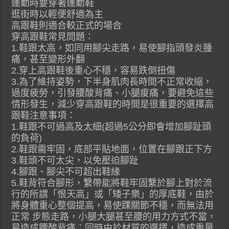
運動時要穿著運動鞋
逛街時以輕便舒適為主
高跟鞋則適合較正式的場合
穿高跟鞋常見問題：
1.鞋跟太高，如同用腳尖走路，易使腳指頭發炎腫
痛，甚至變形外翻
2.穿上高跟鞋後重心不穩，容易跌倒扭傷
3.為了維持姿勢，下半身肌肉長時間不正常收縮，
過度疲勞，引發腰酸背痛、小腿痠痛，要避免這些
情形發生，減少穿高跟鞋的時間是很重要的選擇高
跟鞋注意事項：
1.鞋跟不可過高及太細(超過5公分即會增加腳趾頭
的負荷)
2.鞋跟需牢固，底部平貼地面，位置在腳跟正下方
3.鞋頭不可太尖，以免壓迫腳趾
4.腳跟、腳尖不可超出鞋緣
5.鞋背符合腳形，繫帶能將鞋牢固繫於腳上對於流
行的所謂「恨天高」或「矮子樂」的厚底鞋，由於
將身體重心整個提高，易使踝關節不穩，而無法用
正常 步態走路，小腿大腿甚至腰的用力方式不當，
易造成腰酸背痛；同時由於材質的選擇，造成重量