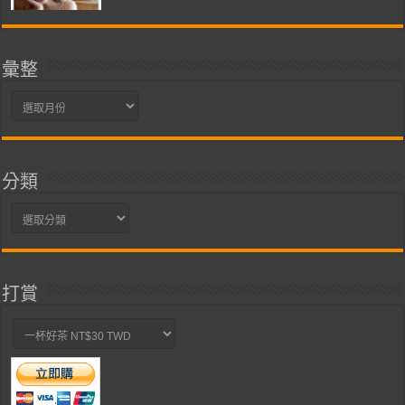
彙整
彙
整
分類
分
類
打賞