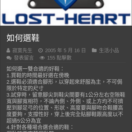
如何選鞋
寂寞先生
2005 年 5 月 16 日
生活小品
發表留言
155 點擊數
如何選一雙合適的好鞋：
1.買鞋的時間最好選在傍晚
2.選鞋必須適合腳形，以穿起來舒服為主，不可侷
限於特定的尺寸
3.試穿時，留意腳尖到鞋尖間要有1公分左右空隙鞋
寬與腳寬相符，不論內側、外側、或上方均不可擠
壓到腳足弓的位置、形狀、高度要與腳吻合鞋腰高
度要夠，支撐性好，穿上後完全貼腳鞋跟高度以不
超過5公分為宜
4.針對各種場合選合適的鞋：