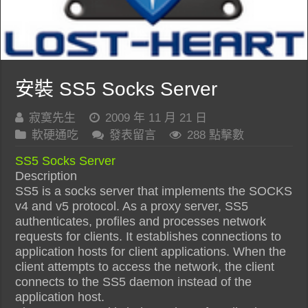
安裝 SS5 Socks Server
寂寞先生
2009 年 11 月 21 日
軟硬通吃
發表留言
288 點擊數
SS5 Socks Server
Description
SS5 is a socks server that implements the SOCKS
v4 and v5 protocol. As a proxy server, SS5
authenticates, profiles and processes network
requests for clients. It establishes connections to
application hosts for client applications. When the
client attempts to access the network, the client
connects to the SS5 daemon instead of the
application host.