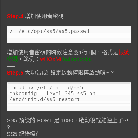
—–
Step.4
增加使用者密碼
vi /etc/opt/ss5/ss5.passwd
增加使用者密碼的時候注意要1行1個，格式是
帳號
密碼
，範例：
wHOaMi
balabababa
—–
Step.5
大功告成! 設定啟動權限再啟動唄~ ?
chmod +x /etc/init.d/ss5

chkconfig --level 345 ss5 on

/etc/init.d/ss5 restart
SS5 預設的 PORT 是 1080，啟動後就能連上了~!
?
SS5 紀錄檔在