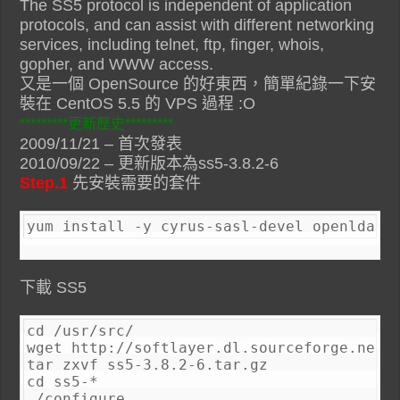
The SS5 protocol is independent of application
protocols, and can assist with different networking
services, including telnet, ftp, finger, whois,
gopher, and WWW access.
又是一個 OpenSource 的好東西，簡單紀錄一下安
裝在 CentOS 5.5 的 VPS 過程 :O
*********更新歷史*********
2009/11/21 – 首次發表
2010/09/22 – 更新版本為ss5-3.8.2-6
Step.1
先安裝需要的套件
yum install -y cyrus-sasl-devel openldap-
下載 SS5
cd /usr/src/

wget http://softlayer.dl.sourceforge.net/p
tar zxvf ss5-3.8.2-6.tar.gz

cd ss5-*

./configure
