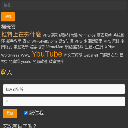
標籤雲
推特上在夯什麼
VPS優惠
網路酸辣湯
Winhance
魔靈召喚
系統維
運
新手教學
資安
WP-ShellStorm
資安防護
VPS
少康戰情室
VPS評測
後
門程式
電腦教學
檔案搜尋
VirtueMart
網路酸路湯
生產力工具
XPipe
YouTube
WordPress
WWE
麗文正經話
webshell
伺服器安全
華
視新聞廣場
yourls
開源軟體
效率提升
登入
記住我
忘記密碼了嗎？