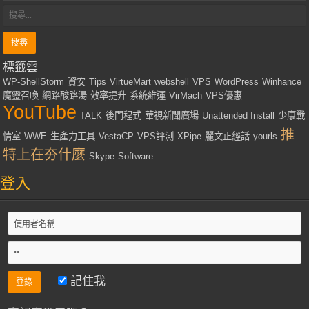
標籤雲
WP-ShellStorm
資安
Tips
VirtueMart
webshell
VPS
WordPress
Winhance
魔靈召喚
網路酸路湯
效率提升
系統維運
VirMach
VPS優惠
YouTube
TALK
後門程式
華視新聞廣場
Unattended Install
少康戰
推
情室
WWE
生產力工具
VestaCP
VPS評測
XPipe
麗文正經話
yourls
特上在夯什麼
Skype
Software
登入
記住我