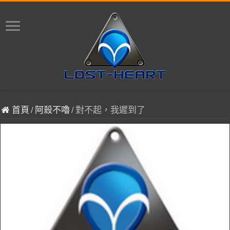
首頁
/
阿殺不嚕
/
對不起，我遲到了