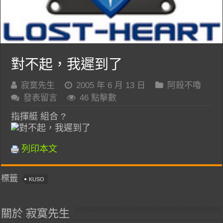
對不起，我遲到了
寂寞先生
2005 年 6 月 13 日
阿殺不嚕
發表留言
46 點擊數
指揮艇 組合 ?
列印本文
標籤
KUSO
關於 寂寞先生