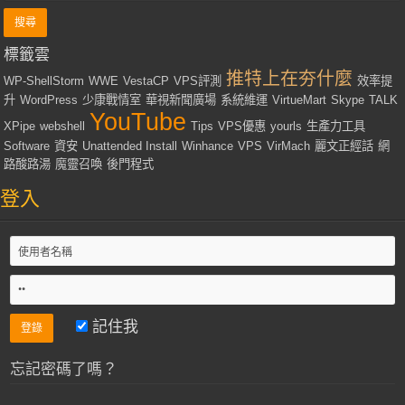
標籤雲
推特上在夯什麼
WP-ShellStorm
WWE
VestaCP
VPS評測
效率提
升
WordPress
少康戰情室
華視新聞廣場
系統維運
VirtueMart
Skype
TALK
YouTube
XPipe
webshell
Tips
VPS優惠
yourls
生產力工具
Software
資安
Unattended Install
Winhance
VPS
VirMach
麗文正經話
網
路酸路湯
魔靈召喚
後門程式
登入
記住我
忘記密碼了嗎？