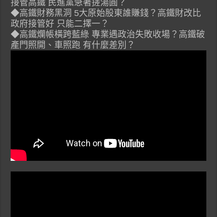
接管高鐵 民進黨急著搓湯圓？
◆高鐵財務黑洞 5大原始股東誰賺錢？高鐵財改比
政府接管好 只能二擇一？
◆高鐵爛帳橫跨藍綠 專業遇政治失敗收場？高鐵破
產門照開、車照跑 有什麼差別？