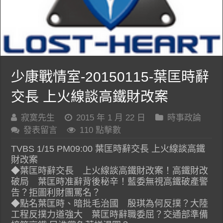
少康戰情室-20150115-葉匡時辭
交長 上火線談高鐵財改案
寂寞先生
2015 年 1 月 22 日
時事政論
發表留言
110 點擊數
TVBS 1/15 PM09:00 葉匡時辭交長 上火線談高鐵
財改案
◆葉匡時辭交長 上火線談高鐵財改案！高鐵財改
破局 葉匡時准辭背後秘辛！藍委無視高鐵破產警
告？拒圖利財團罵名？
◆點名葉匡時、暗批毛治國 殷琪為何反撲？大陸
工程反撲力道強大 葉匡時辭職委屈？交通部準備