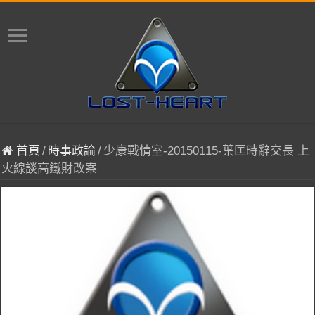
首頁
/
時事政論
/
少康戰情室-20150115-葉匡時辭交長 上
火線談高鐵財改案