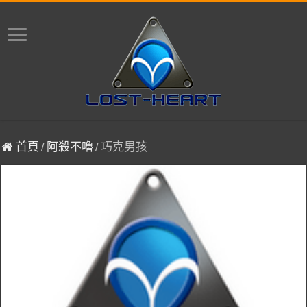
首頁
/
阿殺不嚕
/
巧克男孩