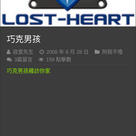
巧克男孩
寂寞先生
2008 年 8 月 28 日
阿殺不嚕
3篇留言
159 點擊數
巧克男孩雞訪你家