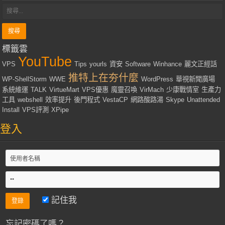
標籤雲
YouTube
VPS
Tips
yourls
資安
Software
Winhance
麗文正經話
推特上在夯什麼
WP-ShellStorm
WWE
WordPress
華視新聞廣場
系統維運
TALK
VirtueMart
VPS優惠
魔靈召喚
VirMach
少康戰情室
生產力
工具
webshell
效率提升
後門程式
VestaCP
網路酸路湯
Skype
Unattended
Install
VPS評測
XPipe
登入
記住我
忘記密碼了嗎？