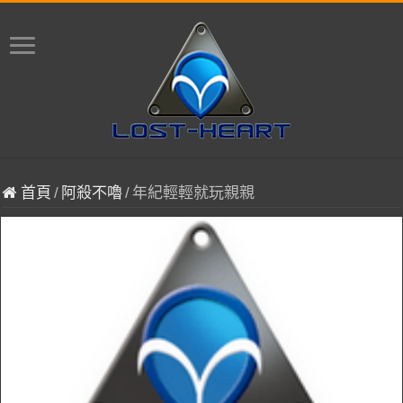
首頁
/
阿殺不嚕
/
年紀輕輕就玩親親