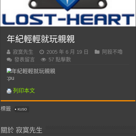
年紀輕輕就玩親親
寂寞先生
2005 年 6 月 19 日
阿殺不嚕
發表留言
57 點擊數
:pu
列印本文
標籤
KUSO
關於 寂寞先生