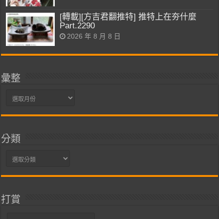
[轉載][方吉君翻推特] 推特上在夯什麼
Part.2290
2026 年 8 月 8 日
彙整
彙
整
分類
分
類
打賞