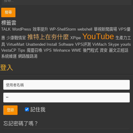
標籤雲
TALK
WordPress
效率提升
WP-ShellStorm
webshell
華視新聞廣場
VPS優
YouTube
推特上在夯什麼
惠
少康戰情室
XPipe
生產力工
具
VirtueMart
Unattended Install
Software
VPS評測
VirMach
Skype
yourls
VestaCP
Tips
魔靈召喚
VPS
Winhance
WWE
後門程式
資安
麗文正經話
系統維運
網路酸路湯
登入
記住我
忘記密碼了嗎？