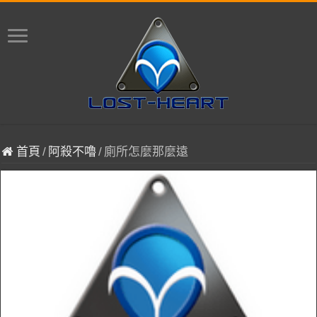
首頁
/
阿殺不嚕
/
廁所怎麼那麼遠