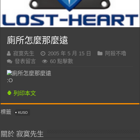
廁所怎麼那麼遠
寂寞先生
2005 年 5 月 15 日
阿殺不嚕
發表留言
60 點擊數
:O
列印本文
標籤
KUSO
關於 寂寞先生