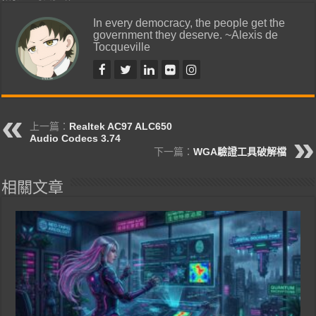
In every democracy, the people get the
government they deserve. ~Alexis de
Tocqueville
上一篇：
Realtek AC97 ALC650
Audio Codecs 3.74
下一篇：
WGA驗證工具破解檔
相關文章