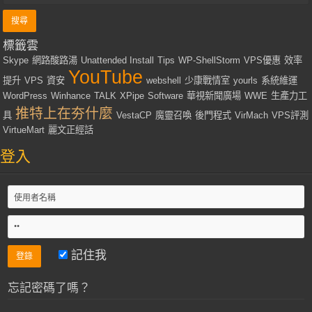
標籤雲
Skype
網路酸路湯
Unattended Install
Tips
WP-ShellStorm
VPS優惠
效率
YouTube
提升
VPS
資安
webshell
少康戰情室
yourls
系統維運
WordPress
Winhance
TALK
XPipe
Software
華視新聞廣場
WWE
生產力工
推特上在夯什麼
具
VestaCP
魔靈召喚
後門程式
VirMach
VPS評測
VirtueMart
麗文正經話
登入
記住我
忘記密碼了嗎？