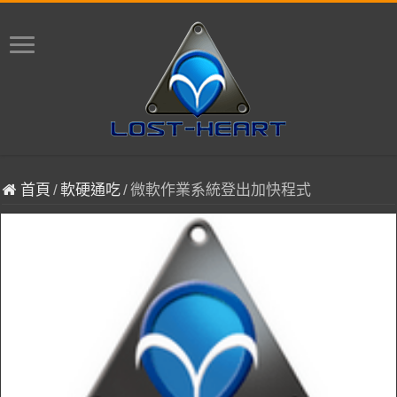
首頁
/
軟硬通吃
/
微軟作業系統登出加快程式