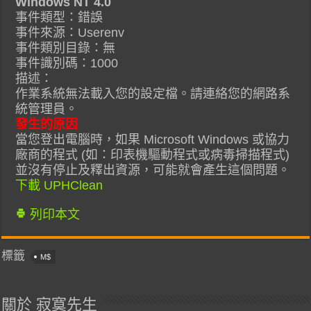
Windows NT 4.0
事件類型：錯誤
事件來源：Userenv
事件類別目錄：無
事件識別碼：1000
描述：
作業系統無法載入您的設定檔。請連絡您的網路系
統管理員。
發生的原因
當您登出電腦時，如果 Microsoft Windows 或協力
廠商的程式 (如：印表機驅動程式或病毒掃描程式)
並沒有停止及釋出資源，可能就會產生這個問題。
下載 UPHClean
列印本文
標籤
M$
關於 寂寞先生