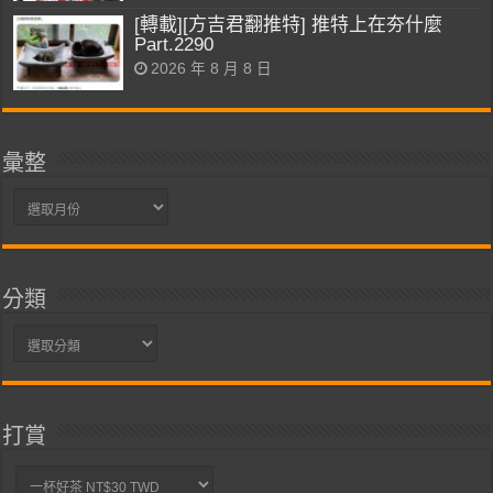
[轉載][方吉君翻推特] 推特上在夯什麼
Part.2290
2026 年 8 月 8 日
彙整
彙
整
分類
分
類
打賞